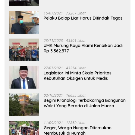
Puruk Cahu
15/07/2021
73267 Lihat
Pelaku Balap Liar Harus Ditindak Tegas
23/11/2023
43501 Lihat
UMK Murung Raya Alami Kenaikan Jadi
Rp 3.562.377
27/07/2021
43254 Lihat
Legislator Ini Minta Skala Prioritas
Kebutuhan Oksigen untuk Medis
02/10/2021
16655 Lihat
Begini Kronologi Terbakarnya Bangunan
Walet Yang Berada di Jalan Muara
Tuhup
11/09/2021
12850 Lihat
Geger, Warga Hungan Ditemukan
Membusuk di Rumah