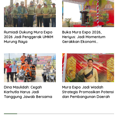
Rumiadi Dukung Mura Expo
Buka Mura Expo 2026,
2026 Jadi Penggerak UMKM
Heriyus: Jadi Momentum
Murung Raya
Gerakkan Ekonomi
Kerakyatan
Dina Maulidah: Cegah
Mura Expo Jadi Wadah
Karhutla Harus Jadi
Strategis Promosikan Potensi
Tanggung Jawab Bersama
dan Pembangunan Daerah