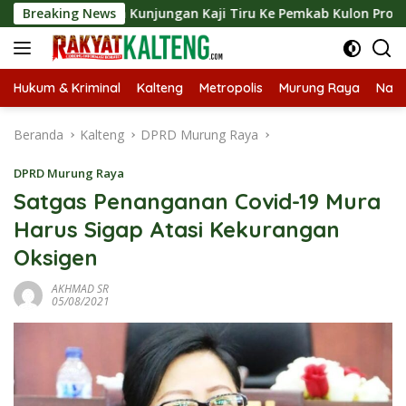
Langsung
ungkan Kunjungan Kaji Tiru Ke Pemkab Kulon Progo
Breaking News
Lan
ke
konten
Hukum & Kriminal
Kalteng
Metropolis
Murung Raya
Nasi
Beranda
Kalteng
DPRD Murung Raya
DPRD Murung Raya
Satgas Penanganan Covid-19 Mura
Harus Sigap Atasi Kekurangan
Oksigen
AKHMAD SR
05/08/2021