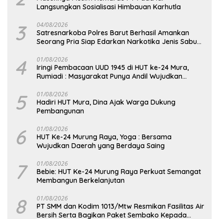
Langsungkan Sosialisasi Himbauan Karhutla
3
04/08/2026
Satresnarkoba Polres Barut Berhasil Amankan
Seorang Pria Siap Edarkan Narkotika Jenis Sabu
Seberat 5,05 Gram
4
01/08/2026
Iringi Pembacaan UUD 1945 di HUT ke-24 Mura,
Rumiadi : Masyarakat Punya Andil Wujudkan
Pembangunan yang Lebih Besar
5
01/08/2026
Hadiri HUT Mura, Dina Ajak Warga Dukung
Pembangunan
6
01/08/2026
HUT Ke-24 Murung Raya, Yoga : Bersama
Wujudkan Daerah yang Berdaya Saing
7
01/08/2026
Bebie: HUT Ke-24 Murung Raya Perkuat Semangat
Membangun Berkelanjutan
8
01/08/2026
PT SMM dan Kodim 1013/Mtw Resmikan Fasilitas Air
Bersih Serta Bagikan Paket Sembako Kepada