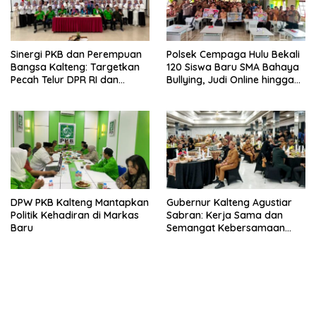
Sinergi PKB dan Perempuan
Polsek Cempaga Hulu Bekali
Bangsa Kalteng: Targetkan
120 Siswa Baru SMA Bahaya
Pecah Telur DPR RI dan
Bullying, Judi Online hingga
Kuasai Legislatif 2029
Narkoba
DPW PKB Kalteng Mantapkan
Gubernur Kalteng Agustiar
Politik Kehadiran di Markas
Sabran: Kerja Sama dan
Baru
Semangat Kebersamaan
Merupakan Keberhasilan
Pembangunan