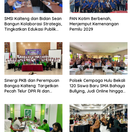
SMSI Kalteng dan Bidan Sean
PAN Kotim Berbenah,
Bangun Kolaborasi Strategis,
Menjemput Kemenangan
Tingkatkan Edukasi Publik
Pemilu 2029
tentang Peran DPD RI
Sinergi PKB dan Perempuan
Polsek Cempaga Hulu Bekali
Bangsa Kalteng: Targetkan
120 Siswa Baru SMA Bahaya
Pecah Telur DPR RI dan
Bullying, Judi Online hingga
Kuasai Legislatif 2029
Narkoba