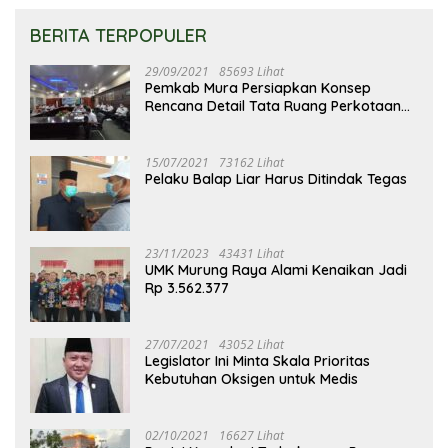
BERITA TERPOPULER
29/09/2021
85693 Lihat
Pemkab Mura Persiapkan Konsep
Rencana Detail Tata Ruang Perkotaan
Puruk Cahu
15/07/2021
73162 Lihat
Pelaku Balap Liar Harus Ditindak Tegas
23/11/2023
43431 Lihat
UMK Murung Raya Alami Kenaikan Jadi
Rp 3.562.377
27/07/2021
43052 Lihat
Legislator Ini Minta Skala Prioritas
Kebutuhan Oksigen untuk Medis
02/10/2021
16627 Lihat