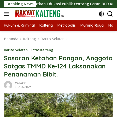
Langsung
is, Tingkatkan Edukasi Publik tentang Peran DPD RI
Breaking News
Ma
ke
konten
Hukum & Kriminal
Kalteng
Metropolis
Murung Raya
Nasi
Beranda
Kalteng
Barito Selatan
Barito Selatan
,
Lintas Kalteng
Sasaran Ketahan Pangan, Anggota
Satgas TMMD Ke-124 Laksanakan
Penanaman Bibit.
Redaksi
13/05/2025