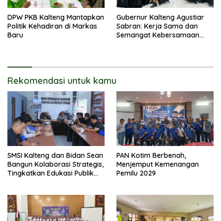
DPW PKB Kalteng Mantapkan
Gubernur Kalteng Agustiar
Politik Kehadiran di Markas
Sabran: Kerja Sama dan
Baru
Semangat Kebersamaan
Merupakan Keberhasilan
Pembangunan
Rekomendasi untuk kamu
SMSI Kalteng dan Bidan Sean
PAN Kotim Berbenah,
Bangun Kolaborasi Strategis,
Menjemput Kemenangan
Tingkatkan Edukasi Publik
Pemilu 2029
tentang Peran DPD RI