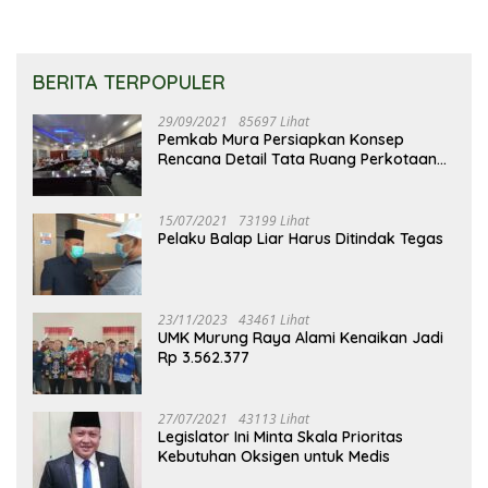
BERITA TERPOPULER
29/09/2021
85697 Lihat
Pemkab Mura Persiapkan Konsep
Rencana Detail Tata Ruang Perkotaan
Puruk Cahu
15/07/2021
73199 Lihat
Pelaku Balap Liar Harus Ditindak Tegas
23/11/2023
43461 Lihat
UMK Murung Raya Alami Kenaikan Jadi
Rp 3.562.377
27/07/2021
43113 Lihat
Legislator Ini Minta Skala Prioritas
Kebutuhan Oksigen untuk Medis