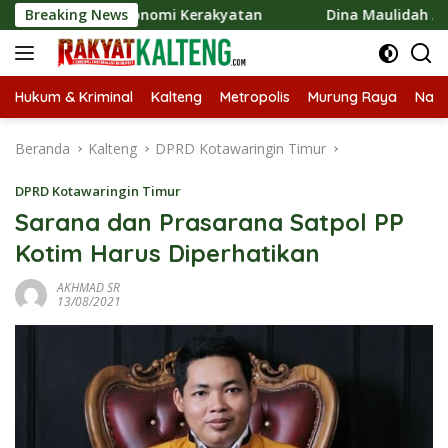
Langsung
kkan Ekonomi Kerakyatan
Breaking News
Dina Maulidah Apresiasi Fest
ke
konten
Hukum & Kriminal
Kalteng
Metropolis
Murung Raya
Nasi
Beranda
Kalteng
DPRD Kotawaringin Timur
DPRD Kotawaringin Timur
Sarana dan Prasarana Satpol PP
Kotim Harus Diperhatikan
AKHMAD SR
13/08/2021