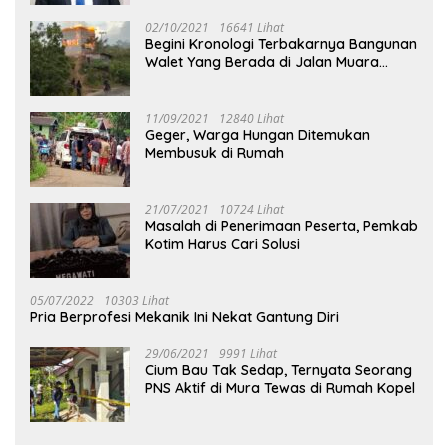
02/10/2021
16641 Lihat
Begini Kronologi Terbakarnya Bangunan
Walet Yang Berada di Jalan Muara
Tuhup
11/09/2021
12840 Lihat
Geger, Warga Hungan Ditemukan
Membusuk di Rumah
21/07/2021
10724 Lihat
Masalah di Penerimaan Peserta, Pemkab
Kotim Harus Cari Solusi
05/07/2022
10303 Lihat
Pria Berprofesi Mekanik Ini Nekat Gantung Diri
29/06/2021
9991 Lihat
Cium Bau Tak Sedap, Ternyata Seorang
PNS Aktif di Mura Tewas di Rumah Kopel