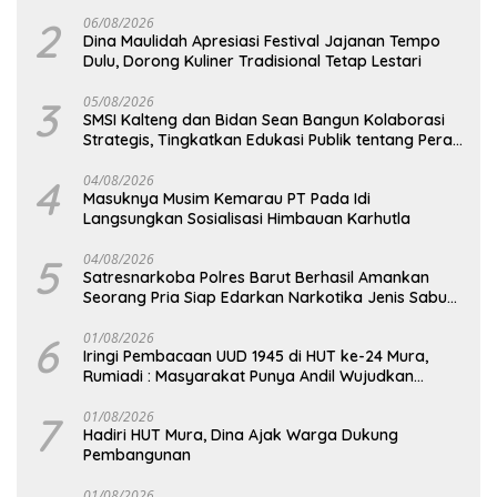
2
06/08/2026
Dina Maulidah Apresiasi Festival Jajanan Tempo
Dulu, Dorong Kuliner Tradisional Tetap Lestari
3
05/08/2026
SMSI Kalteng dan Bidan Sean Bangun Kolaborasi
Strategis, Tingkatkan Edukasi Publik tentang Peran
DPD RI
4
04/08/2026
Masuknya Musim Kemarau PT Pada Idi
Langsungkan Sosialisasi Himbauan Karhutla
5
04/08/2026
Satresnarkoba Polres Barut Berhasil Amankan
Seorang Pria Siap Edarkan Narkotika Jenis Sabu
Seberat 5,05 Gram
6
01/08/2026
Iringi Pembacaan UUD 1945 di HUT ke-24 Mura,
Rumiadi : Masyarakat Punya Andil Wujudkan
Pembangunan yang Lebih Besar
7
01/08/2026
Hadiri HUT Mura, Dina Ajak Warga Dukung
Pembangunan
01/08/2026