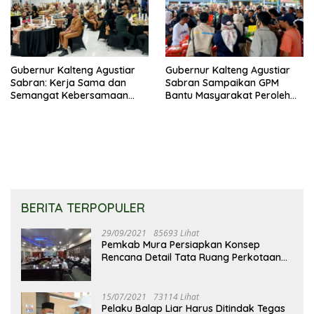
Gubernur Kalteng Agustiar
Gubernur Kalteng Agustiar
Sabran: Kerja Sama dan
Sabran Sampaikan GPM
Semangat Kebersamaan
Bantu Masyarakat Peroleh
Merupakan Keberhasilan
Kebutuhan Harga
Pembangunan
Terjangkau
BERITA TERPOPULER
29/09/2021
85693 Lihat
Pemkab Mura Persiapkan Konsep
Rencana Detail Tata Ruang Perkotaan
Puruk Cahu
15/07/2021
73114 Lihat
Pelaku Balap Liar Harus Ditindak Tegas