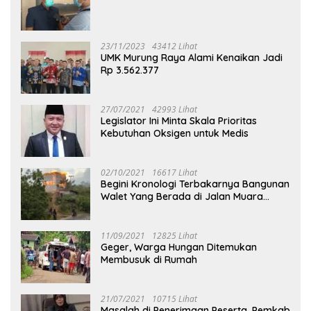
23/11/2023
43412 Lihat
UMK Murung Raya Alami Kenaikan Jadi
Rp 3.562.377
27/07/2021
42993 Lihat
Legislator Ini Minta Skala Prioritas
Kebutuhan Oksigen untuk Medis
02/10/2021
16617 Lihat
Begini Kronologi Terbakarnya Bangunan
Walet Yang Berada di Jalan Muara
Tuhup
11/09/2021
12825 Lihat
Geger, Warga Hungan Ditemukan
Membusuk di Rumah
21/07/2021
10715 Lihat
Masalah di Penerimaan Peserta, Pemkab