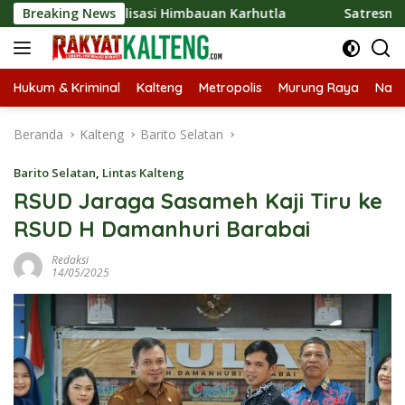
Langsung
 Sosialisasi Himbauan Karhutla
Breaking News
Satresnarkoba Polres 
ke
konten
Hukum & Kriminal
Kalteng
Metropolis
Murung Raya
Nasi
Beranda
Kalteng
Barito Selatan
Barito Selatan
,
Lintas Kalteng
RSUD Jaraga Sasameh Kaji Tiru ke
RSUD H Damanhuri Barabai
Redaksi
14/05/2025