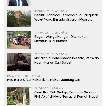
02/10/2021
16646 Lihat
Begini Kronologi Terbakarnya Bangunan
Walet Yang Berada di Jalan Muara
Tuhup
11/09/2021
12840 Lihat
Geger, Warga Hungan Ditemukan
Membusuk di Rumah
21/07/2021
10771 Lihat
Masalah di Penerimaan Peserta, Pemkab
Kotim Harus Cari Solusi
05/07/2022
10303 Lihat
Pria Berprofesi Mekanik Ini Nekat Gantung Diri
29/06/2021
9991 Lihat
Cium Bau Tak Sedap, Ternyata Seorang
PNS Aktif di Mura Tewas di Rumah Kopel