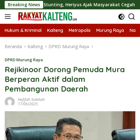
Langsung
Tekan Stunting, Heriyus Ajak Masyarakat Cegah Pernikahan 
Breaking News
ke
konten
Hukum & Kriminal
Kalteng
Metropolis
Murung Raya
Nasi
Beranda
Kalteng
DPRD Murung Raya
DPRD Murung Raya
Rejikinoor Dorong Pemuda Mura
Berperan Aktif dalam
Pembangunan Daerah
Hafifah Solehah
17/06/2025