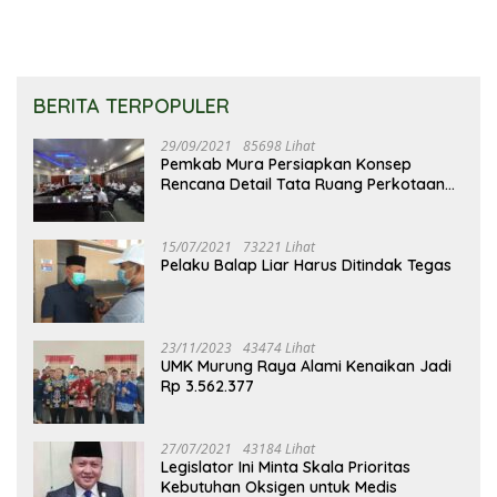
BERITA TERPOPULER
29/09/2021
85698 Lihat
Pemkab Mura Persiapkan Konsep
Rencana Detail Tata Ruang Perkotaan
Puruk Cahu
15/07/2021
73221 Lihat
Pelaku Balap Liar Harus Ditindak Tegas
23/11/2023
43474 Lihat
UMK Murung Raya Alami Kenaikan Jadi
Rp 3.562.377
27/07/2021
43184 Lihat
Legislator Ini Minta Skala Prioritas
Kebutuhan Oksigen untuk Medis