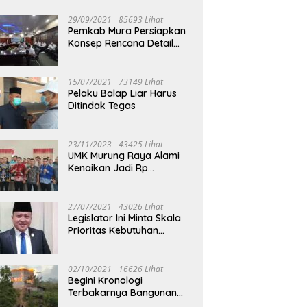
29/09/2021
85693 Lihat
Pemkab Mura Persiapkan
Konsep Rencana Detail
Tata Ruang Perkotaan
Puruk Cahu
15/07/2021
73149 Lihat
Pelaku Balap Liar Harus
Ditindak Tegas
23/11/2023
43425 Lihat
UMK Murung Raya Alami
Kenaikan Jadi Rp
3.562.377
27/07/2021
43026 Lihat
Legislator Ini Minta Skala
Prioritas Kebutuhan
Oksigen untuk Medis
02/10/2021
16626 Lihat
Begini Kronologi
Terbakarnya Bangunan
Walet Yang Berada di