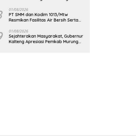
Berkelanjutan
8
01/08/2026
PT SMM dan Kodim 1013/Mtw
Resmikan Fasilitas Air Bersih Serta
Bagikan Paket Sembako Kepada
Masyarakat
9
01/08/2026
Sejahterakan Masyarakat, Gubernur
Kalteng Apresiasi Pemkab Murung
Raya