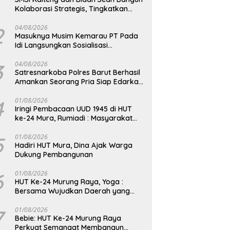
Kolaborasi Strategis, Tingkatkan
Edukasi Publik tentang Peran DPD RI
2
04/08/2026
Masuknya Musim Kemarau PT Pada
Idi Langsungkan Sosialisasi
Himbauan Karhutla
3
04/08/2026
Satresnarkoba Polres Barut Berhasil
Amankan Seorang Pria Siap Edarkan
Narkotika Jenis Sabu Seberat 5,05
Gram
4
01/08/2026
Iringi Pembacaan UUD 1945 di HUT
ke-24 Mura, Rumiadi : Masyarakat
Punya Andil Wujudkan Pembangunan
yang Lebih Besar
5
01/08/2026
Hadiri HUT Mura, Dina Ajak Warga
Dukung Pembangunan
6
01/08/2026
HUT Ke-24 Murung Raya, Yoga :
Bersama Wujudkan Daerah yang
Berdaya Saing
7
01/08/2026
Bebie: HUT Ke-24 Murung Raya
Perkuat Semangat Membangun