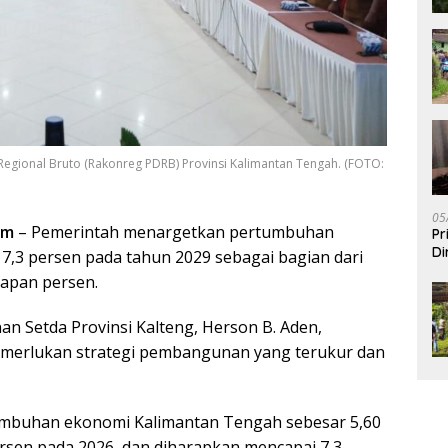
Regional Bruto (Rakonreg PDRB) Provinsi Kalimantan Tengah. (FOTO:
05
om
– Pemerintah menargetkan pertumbuhan
Pr
Di
,3 persen pada tahun 2029 sebagai bagian dari
lapan persen.
 Setda Provinsi Kalteng, Herson B. Aden,
merlukan strategi pembangunan yang terukur dan
umbuhan ekonomi Kalimantan Tengah sebesar 5,60
ersen pada 2026, dan diharapkan mencapai 7,3