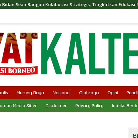
aborasi Strategis, Tingkatkan Edukasi Publik tentang Peran DP
olis
Murung Raya
Nasional
Olahraga
Opini
Pendi
oman Media Siber
Disclaimer
Privacy Policy
Indeks Berit
B