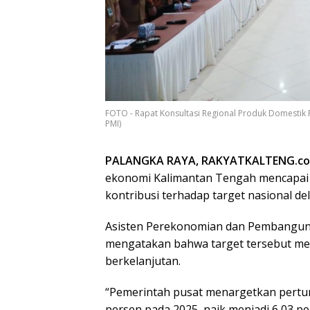
FOTO - Rapat Konsultasi Regional Produk Domestik 
PMI)
PALANGKA RAYA, RAKYATKALTENG.c
ekonomi Kalimantan Tengah mencapai 7
kontribusi terhadap target nasional de
Asisten Perekonomian dan Pembangunan
mengatakan bahwa target tersebut me
berkelanjutan.
“Pemerintah pusat menargetkan pert
persen pada 2025, naik menjadi 6,03 p