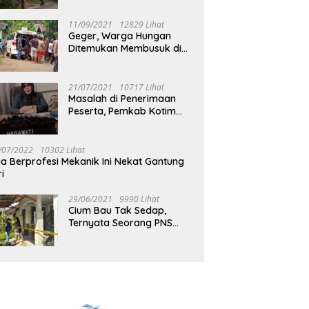
Jalan Muara Tuhup
11/09/2021
12829 Lihat
Geger, Warga Hungan
Ditemukan Membusuk di
Rumah
21/07/2021
10717 Lihat
Masalah di Penerimaan
Peserta, Pemkab Kotim
Harus Cari Solusi
/07/2022
10302 Lihat
ia Berprofesi Mekanik Ini Nekat Gantung
ri
29/06/2021
9990 Lihat
Cium Bau Tak Sedap,
Ternyata Seorang PNS
Aktif di Mura Tewas di
Rumah Kopel