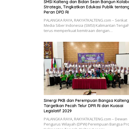
SMSI Kalteng dan Bidan Sean Bangun Kolab
Strategis, Tingkatkan Edukasi Publik tentan
Peran DPD RI
PALANGKA RAYA, RAKYATKALTENG.com – Serikat
Media Siber Indonesia (SMSI) Kalimantan Tenga
terus memperkuat kemitraan dengan…
Sinergi PKB dan Perempuan Bangsa Kalteng
Targetkan Pecah Telur DPR RI dan Kuasai
Legislatif 2029
PALANGKA RAYA, RAKYATKALTENG.com – Dewan
Pengurus Wilayah (DPW) Perempuan Bangsa Pro