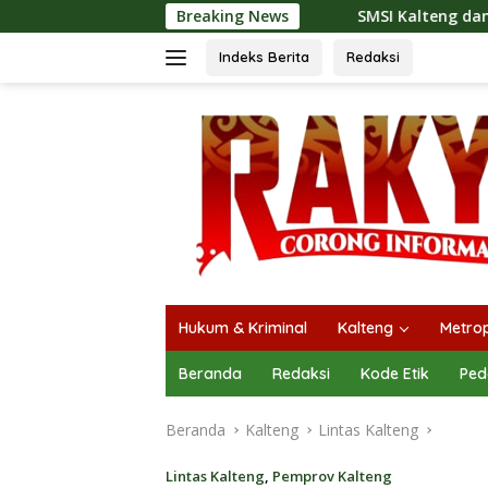
Langsung
Breaking News
SMSI Kalteng dan Bidan Sean Bangun Kol
ke
konten
Indeks Berita
Redaksi
Hukum & Kriminal
Kalteng
Metrop
Beranda
Redaksi
Kode Etik
Ped
Beranda
Kalteng
Lintas Kalteng
Lintas Kalteng
,
Pemprov Kalteng