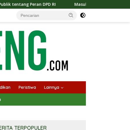
D RI
Masuknya Musim Kemarau PT Pada Idi Langsungka
dikan
Peristiwa
Lainnya
a
ERITA TERPOPULER