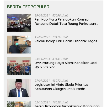
BERITA TERPOPULER
29/09/2021
85696 Lihat
Pemkab Mura Persiapkan Konsep
Rencana Detail Tata Ruang Perkotaan
Puruk Cahu
15/07/2021
73176 Lihat
Pelaku Balap Liar Harus Ditindak Tegas
23/11/2023
43441 Lihat
UMK Murung Raya Alami Kenaikan Jadi
Rp 3.562.377
27/07/2021
43072 Lihat
Legislator Ini Minta Skala Prioritas
Kebutuhan Oksigen untuk Medis
02/10/2021
16628 Lihat
Begini Kronologi Terbakarnya Bangunan