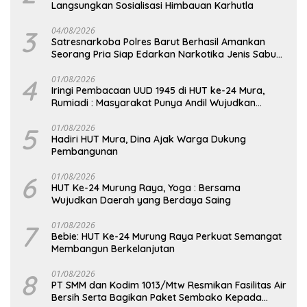
Langsungkan Sosialisasi Himbauan Karhutla
3
04/08/2026
Satresnarkoba Polres Barut Berhasil Amankan
Seorang Pria Siap Edarkan Narkotika Jenis Sabu
Seberat 5,05 Gram
4
01/08/2026
Iringi Pembacaan UUD 1945 di HUT ke-24 Mura,
Rumiadi : Masyarakat Punya Andil Wujudkan
Pembangunan yang Lebih Besar
5
01/08/2026
Hadiri HUT Mura, Dina Ajak Warga Dukung
Pembangunan
6
01/08/2026
HUT Ke-24 Murung Raya, Yoga : Bersama
Wujudkan Daerah yang Berdaya Saing
7
01/08/2026
Bebie: HUT Ke-24 Murung Raya Perkuat Semangat
Membangun Berkelanjutan
8
01/08/2026
PT SMM dan Kodim 1013/Mtw Resmikan Fasilitas Air
Bersih Serta Bagikan Paket Sembako Kepada