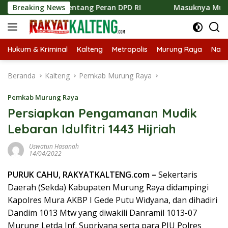
Langsung
ublik tentang Peran DPD RI
Breaking News
Masuknya Musim Kemarau PT
ke
konten
Hukum & Kriminal
Kalteng
Metropolis
Murung Raya
Nasi
Beranda
Kalteng
Pemkab Murung Raya
Pemkab Murung Raya
Persiapkan Pengamanan Mudik
Lebaran Idulfitri 1443 Hijriah
Uswatun Hasanah
14/04/2022
PURUK CAHU, RAKYATKALTENG.com –
Sekertaris
Daerah (Sekda) Kabupaten Murung Raya didampingi
Kapolres Mura AKBP I Gede Putu Widyana, dan dihadiri
Dandim 1013 Mtw yang diwakili Danramil 1013-07
Murung Letda Inf. Supriyana serta para PJU Polres