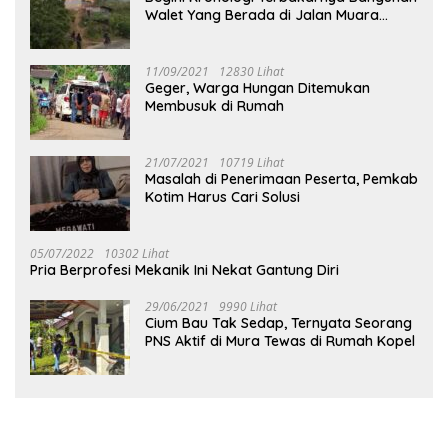
Walet Yang Berada di Jalan Muara
Tuhup
11/09/2021
12830 Lihat
Geger, Warga Hungan Ditemukan
Membusuk di Rumah
21/07/2021
10719 Lihat
Masalah di Penerimaan Peserta, Pemkab
Kotim Harus Cari Solusi
05/07/2022
10302 Lihat
Pria Berprofesi Mekanik Ini Nekat Gantung Diri
29/06/2021
9990 Lihat
Cium Bau Tak Sedap, Ternyata Seorang
PNS Aktif di Mura Tewas di Rumah Kopel