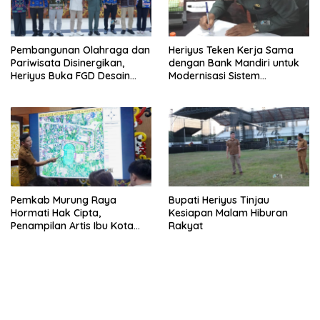
Pembangunan Olahraga dan
Heriyus Teken Kerja Sama
Pariwisata Disinergikan,
dengan Bank Mandiri untuk
Heriyus Buka FGD Desain
Modernisasi Sistem
Olahraga Daerah
Pembayaran Pajak Daerah
Pemkab Murung Raya
Bupati Heriyus Tinjau
Hormati Hak Cipta,
Kesiapan Malam Hiburan
Penampilan Artis Ibu Kota
Rakyat
Tidak Disiarkan Secara
Langsung