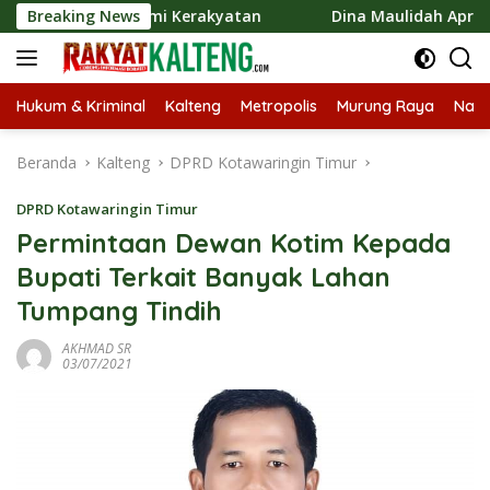
Langsung
an Ekonomi Kerakyatan
Breaking News
Dina Maulidah Apresiasi Festiva
ke
konten
Hukum & Kriminal
Kalteng
Metropolis
Murung Raya
Nasi
Beranda
Kalteng
DPRD Kotawaringin Timur
DPRD Kotawaringin Timur
Permintaan Dewan Kotim Kepada
Bupati Terkait Banyak Lahan
Tumpang Tindih
AKHMAD SR
03/07/2021