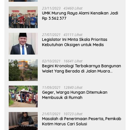
23/11/2023
43460 Lihat
UMK Murung Raya Alami Kenaikan Jadi
Rp 3.562.377
27/07/2021
43111 Lihat
Legislator Ini Minta Skala Prioritas
Kebutuhan Oksigen untuk Medis
02/10/2021
16641 Lihat
Begini Kronologi Terbakarnya Bangunan
Walet Yang Berada di Jalan Muara
Tuhup
11/09/2021
12840 Lihat
Geger, Warga Hungan Ditemukan
Membusuk di Rumah
21/07/2021
10723 Lihat
Masalah di Penerimaan Peserta, Pemkab
Kotim Harus Cari Solusi