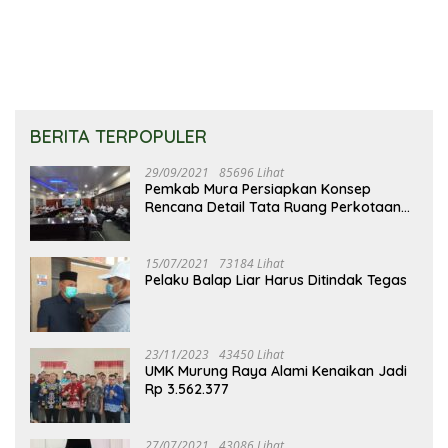
Pembangunan
BERITA TERPOPULER
29/09/2021
85696 Lihat
Pemkab Mura Persiapkan Konsep
Rencana Detail Tata Ruang Perkotaan
Puruk Cahu
15/07/2021
73184 Lihat
Pelaku Balap Liar Harus Ditindak Tegas
23/11/2023
43450 Lihat
UMK Murung Raya Alami Kenaikan Jadi
Rp 3.562.377
27/07/2021
43086 Lihat