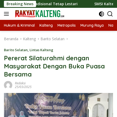
Langsung
er Tradisional Tetap Lestari
Breaking News
SMSI Kalteng dan Bidan Se
ke
konten
Hukum & Kriminal
Kalteng
Metropolis
Murung Raya
Nasi
Beranda
Kalteng
Barito Selatan
Barito Selatan
,
Lintas Kalteng
Pererat Silaturahmi dengan
Masyarakat Dengan Buka Puasa
Bersama
Redaksi
25/03/2025