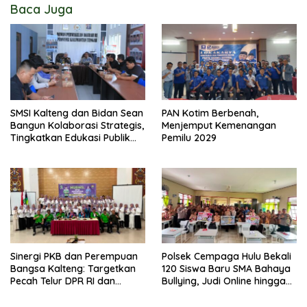
Baca Juga
SMSI Kalteng dan Bidan Sean
PAN Kotim Berbenah,
Bangun Kolaborasi Strategis,
Menjemput Kemenangan
Tingkatkan Edukasi Publik
Pemilu 2029
tentang Peran DPD RI
Sinergi PKB dan Perempuan
Polsek Cempaga Hulu Bekali
Bangsa Kalteng: Targetkan
120 Siswa Baru SMA Bahaya
Pecah Telur DPR RI dan
Bullying, Judi Online hingga
Kuasai Legislatif 2029
Narkoba