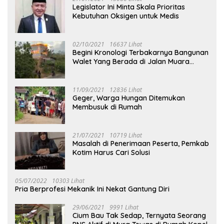
Legislator Ini Minta Skala Prioritas
Kebutuhan Oksigen untuk Medis
02/10/2021
16637 Lihat
Begini Kronologi Terbakarnya Bangunan
Walet Yang Berada di Jalan Muara
Tuhup
11/09/2021
12836 Lihat
Geger, Warga Hungan Ditemukan
Membusuk di Rumah
21/07/2021
10719 Lihat
Masalah di Penerimaan Peserta, Pemkab
Kotim Harus Cari Solusi
05/07/2022
10303 Lihat
Pria Berprofesi Mekanik Ini Nekat Gantung Diri
29/06/2021
9991 Lihat
Cium Bau Tak Sedap, Ternyata Seorang