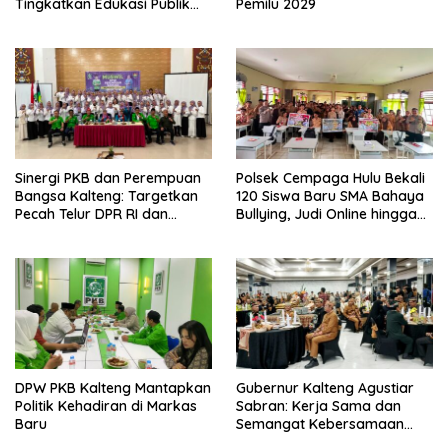
Tingkatkan Edukasi Publik
Pemilu 2029
tentang Peran DPD RI
Sinergi PKB dan Perempuan
Polsek Cempaga Hulu Bekali
Bangsa Kalteng: Targetkan
120 Siswa Baru SMA Bahaya
Pecah Telur DPR RI dan
Bullying, Judi Online hingga
Kuasai Legislatif 2029
Narkoba
DPW PKB Kalteng Mantapkan
Gubernur Kalteng Agustiar
Politik Kehadiran di Markas
Sabran: Kerja Sama dan
Baru
Semangat Kebersamaan
Merupakan Keberhasilan