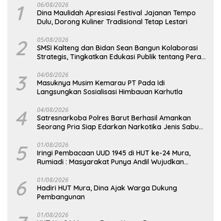
1
06/08/2026
Dina Maulidah Apresiasi Festival Jajanan Tempo
Dulu, Dorong Kuliner Tradisional Tetap Lestari
2
05/08/2026
SMSI Kalteng dan Bidan Sean Bangun Kolaborasi
Strategis, Tingkatkan Edukasi Publik tentang Peran
DPD RI
3
04/08/2026
Masuknya Musim Kemarau PT Pada Idi
Langsungkan Sosialisasi Himbauan Karhutla
4
04/08/2026
Satresnarkoba Polres Barut Berhasil Amankan
Seorang Pria Siap Edarkan Narkotika Jenis Sabu
Seberat 5,05 Gram
5
01/08/2026
Iringi Pembacaan UUD 1945 di HUT ke-24 Mura,
Rumiadi : Masyarakat Punya Andil Wujudkan
Pembangunan yang Lebih Besar
6
01/08/2026
Hadiri HUT Mura, Dina Ajak Warga Dukung
Pembangunan
01/08/2026