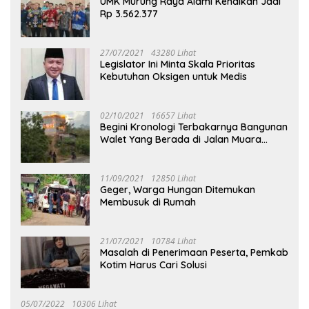
UMK Murung Raya Alami Kenaikan Jadi
Rp 3.562.377
27/07/2021
43280 Lihat
Legislator Ini Minta Skala Prioritas
Kebutuhan Oksigen untuk Medis
02/10/2021
16657 Lihat
Begini Kronologi Terbakarnya Bangunan
Walet Yang Berada di Jalan Muara
Tuhup
11/09/2021
12850 Lihat
Geger, Warga Hungan Ditemukan
Membusuk di Rumah
21/07/2021
10784 Lihat
Masalah di Penerimaan Peserta, Pemkab
Kotim Harus Cari Solusi
05/07/2022
10306 Lihat