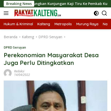
Langsung
t Langsungkan Kunjungan Kaji Tiru Ke Pemkab Kulon Progo
Breaking News
ke
konten
Hukum & Kriminal
Kalteng
Metropolis
Murung Raya
Nasi
Beranda
Kalteng
DPRD Seruyan
DPRD Seruyan
Perekonomian Masyarakat Desa
Juga Perlu Ditingkatkan
Redaksi
14/04/2022