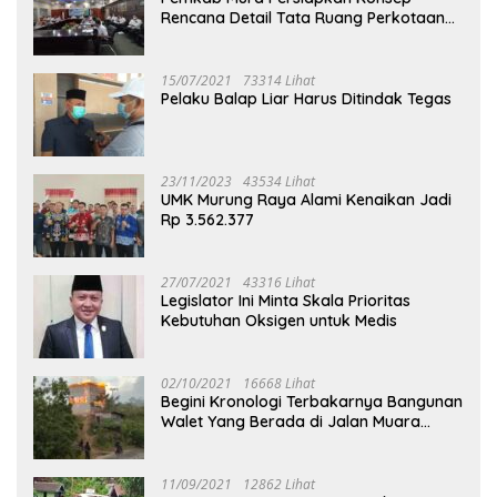
Rencana Detail Tata Ruang Perkotaan
Puruk Cahu
15/07/2021
73314 Lihat
Pelaku Balap Liar Harus Ditindak Tegas
23/11/2023
43534 Lihat
UMK Murung Raya Alami Kenaikan Jadi
Rp 3.562.377
27/07/2021
43316 Lihat
Legislator Ini Minta Skala Prioritas
Kebutuhan Oksigen untuk Medis
02/10/2021
16668 Lihat
Begini Kronologi Terbakarnya Bangunan
Walet Yang Berada di Jalan Muara
Tuhup
11/09/2021
12862 Lihat