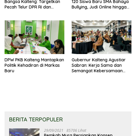
Bangsa Kalteng: Targetkan
120 Siswa Baru SMA Bahaya
Pecah Telur DPR RI dan
Bullying, Judi Online hingga
Kuasai Legislatif 2029
Narkoba
DPW PKB Kalteng Mantapkan
Gubernur Kalteng Agustiar
Politik Kehadiran di Markas
Sabran: Kerja Sama dan
Baru
Semangat Kebersamaan
Merupakan Keberhasilan
Pembangunan
BERITA TERPOPULER
29/09/2021
85706 Lihat
Pemkab Mura Persiapkan Konsep