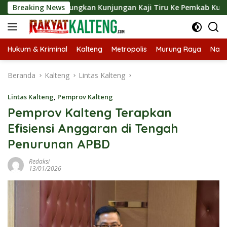
Langsung
 Langsungkan Kunjungan Kaji Tiru Ke Pemkab Kulon Progo
Breaking News
ke
konten
Hukum & Kriminal
Kalteng
Metropolis
Murung Raya
Nasi
Beranda
Kalteng
Lintas Kalteng
Lintas Kalteng
,
Pemprov Kalteng
Pemprov Kalteng Terapkan
Efisiensi Anggaran di Tengah
Penurunan APBD
Redaksi
13/01/2026