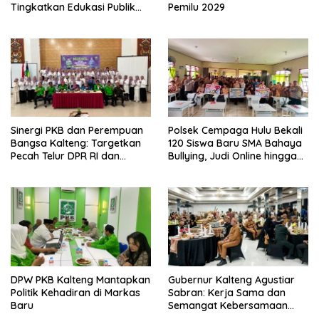
Tingkatkan Edukasi Publik
Pemilu 2029
tentang Peran DPD RI
Sinergi PKB dan Perempuan
Polsek Cempaga Hulu Bekali
Bangsa Kalteng: Targetkan
120 Siswa Baru SMA Bahaya
Pecah Telur DPR RI dan
Bullying, Judi Online hingga
Kuasai Legislatif 2029
Narkoba
DPW PKB Kalteng Mantapkan
Gubernur Kalteng Agustiar
Politik Kehadiran di Markas
Sabran: Kerja Sama dan
Baru
Semangat Kebersamaan
Merupakan Keberhasilan