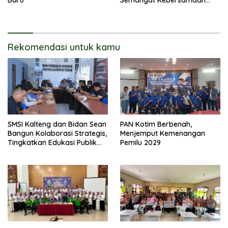
Baru
Semangat Kebersamaan
Merupakan Keberhasilan
Pembangunan
Rekomendasi untuk kamu
SMSI Kalteng dan Bidan Sean
PAN Kotim Berbenah,
Bangun Kolaborasi Strategis,
Menjemput Kemenangan
Tingkatkan Edukasi Publik
Pemilu 2029
tentang Peran DPD RI