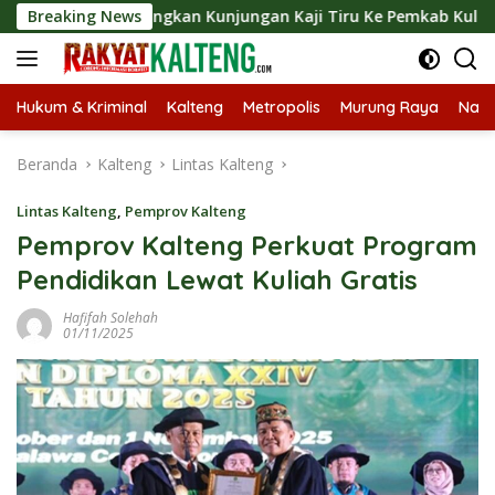
Langsung
 Langsungkan Kunjungan Kaji Tiru Ke Pemkab Kulon Progo
Breaking News
ke
konten
Hukum & Kriminal
Kalteng
Metropolis
Murung Raya
Nasi
Beranda
Kalteng
Lintas Kalteng
Lintas Kalteng
,
Pemprov Kalteng
Pemprov Kalteng Perkuat Program
Pendidikan Lewat Kuliah Gratis
Hafifah Solehah
01/11/2025