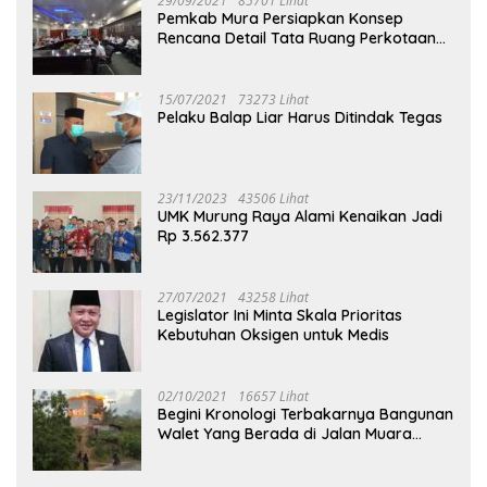
29/09/2021
85701 Lihat
Pemkab Mura Persiapkan Konsep
Rencana Detail Tata Ruang Perkotaan
Puruk Cahu
15/07/2021
73273 Lihat
Pelaku Balap Liar Harus Ditindak Tegas
23/11/2023
43506 Lihat
UMK Murung Raya Alami Kenaikan Jadi
Rp 3.562.377
27/07/2021
43258 Lihat
Legislator Ini Minta Skala Prioritas
Kebutuhan Oksigen untuk Medis
02/10/2021
16657 Lihat
Begini Kronologi Terbakarnya Bangunan
Walet Yang Berada di Jalan Muara
Tuhup