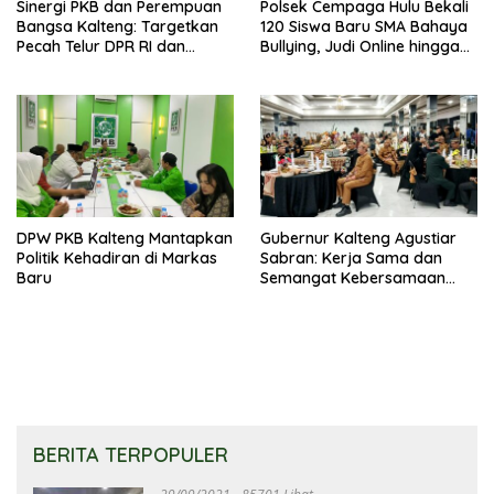
Sinergi PKB dan Perempuan
Polsek Cempaga Hulu Bekali
Bangsa Kalteng: Targetkan
120 Siswa Baru SMA Bahaya
Pecah Telur DPR RI dan
Bullying, Judi Online hingga
Kuasai Legislatif 2029
Narkoba
DPW PKB Kalteng Mantapkan
Gubernur Kalteng Agustiar
Politik Kehadiran di Markas
Sabran: Kerja Sama dan
Baru
Semangat Kebersamaan
Merupakan Keberhasilan
Pembangunan
BERITA TERPOPULER