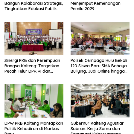
Bangun Kolaborasi Strategis,
Menjemput Kemenangan
Tingkatkan Edukasi Publik
Pemilu 2029
tentang Peran DPD RI
Sinergi PKB dan Perempuan
Polsek Cempaga Hulu Bekali
Bangsa Kalteng: Targetkan
120 Siswa Baru SMA Bahaya
Pecah Telur DPR RI dan
Bullying, Judi Online hingga
Kuasai Legislatif 2029
Narkoba
DPW PKB Kalteng Mantapkan
Gubernur Kalteng Agustiar
Politik Kehadiran di Markas
Sabran: Kerja Sama dan