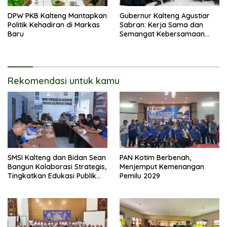
DPW PKB Kalteng Mantapkan
Gubernur Kalteng Agustiar
Politik Kehadiran di Markas
Sabran: Kerja Sama dan
Baru
Semangat Kebersamaan
Merupakan Keberhasilan
Pembangunan
Rekomendasi untuk kamu
SMSI Kalteng dan Bidan Sean
PAN Kotim Berbenah,
Bangun Kolaborasi Strategis,
Menjemput Kemenangan
Tingkatkan Edukasi Publik
Pemilu 2029
tentang Peran DPD RI