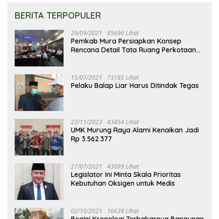
BERITA TERPOPULER
29/09/2021
85696 Lihat
Pemkab Mura Persiapkan Konsep
Rencana Detail Tata Ruang Perkotaan
Puruk Cahu
15/07/2021
73185 Lihat
Pelaku Balap Liar Harus Ditindak Tegas
23/11/2023
43454 Lihat
UMK Murung Raya Alami Kenaikan Jadi
Rp 3.562.377
27/07/2021
43099 Lihat
Legislator Ini Minta Skala Prioritas
Kebutuhan Oksigen untuk Medis
02/10/2021
16639 Lihat
Begini Kronologi Terbakarnya Bangunan