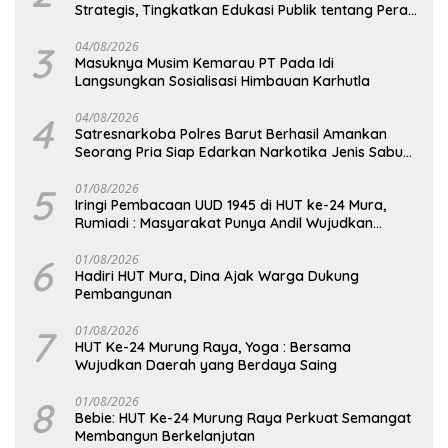
Strategis, Tingkatkan Edukasi Publik tentang Peran
DPD RI
3
04/08/2026
Masuknya Musim Kemarau PT Pada Idi
Langsungkan Sosialisasi Himbauan Karhutla
4
04/08/2026
Satresnarkoba Polres Barut Berhasil Amankan
Seorang Pria Siap Edarkan Narkotika Jenis Sabu
Seberat 5,05 Gram
5
01/08/2026
Iringi Pembacaan UUD 1945 di HUT ke-24 Mura,
Rumiadi : Masyarakat Punya Andil Wujudkan
Pembangunan yang Lebih Besar
6
01/08/2026
Hadiri HUT Mura, Dina Ajak Warga Dukung
Pembangunan
7
01/08/2026
HUT Ke-24 Murung Raya, Yoga : Bersama
Wujudkan Daerah yang Berdaya Saing
8
01/08/2026
Bebie: HUT Ke-24 Murung Raya Perkuat Semangat
Membangun Berkelanjutan