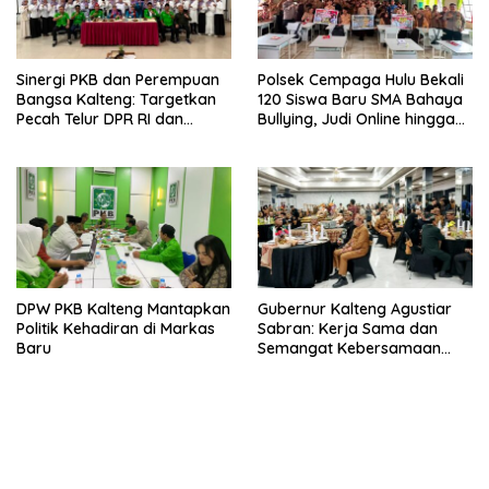
Sinergi PKB dan Perempuan
Polsek Cempaga Hulu Bekali
Bangsa Kalteng: Targetkan
120 Siswa Baru SMA Bahaya
Pecah Telur DPR RI dan
Bullying, Judi Online hingga
Kuasai Legislatif 2029
Narkoba
DPW PKB Kalteng Mantapkan
Gubernur Kalteng Agustiar
Politik Kehadiran di Markas
Sabran: Kerja Sama dan
Baru
Semangat Kebersamaan
Merupakan Keberhasilan
Pembangunan