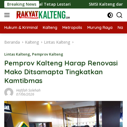
Langsung
isional Tetap Lestari
Breaking News
SMSI Kalteng dan Bidan Sean Bang
ke
konten
Hukum & Kriminal
Kalteng
Metropolis
Murung Raya
Nasi
Beranda
Kalteng
Lintas Kalteng
Lintas Kalteng
,
Pemprov Kalteng
Pemprov Kalteng Harap Renovasi
Mako Ditsamapta Tingkatkan
Kamtibmas
Hafifah Solehah
07/06/2026