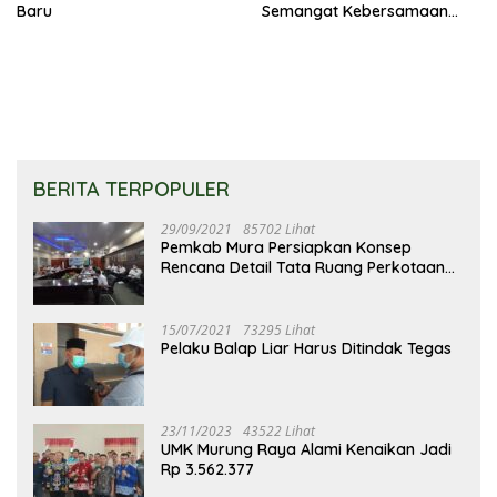
Baru
Semangat Kebersamaan
Merupakan Keberhasilan
Pembangunan
BERITA TERPOPULER
29/09/2021
85702 Lihat
Pemkab Mura Persiapkan Konsep
Rencana Detail Tata Ruang Perkotaan
Puruk Cahu
15/07/2021
73295 Lihat
Pelaku Balap Liar Harus Ditindak Tegas
23/11/2023
43522 Lihat
UMK Murung Raya Alami Kenaikan Jadi
Rp 3.562.377