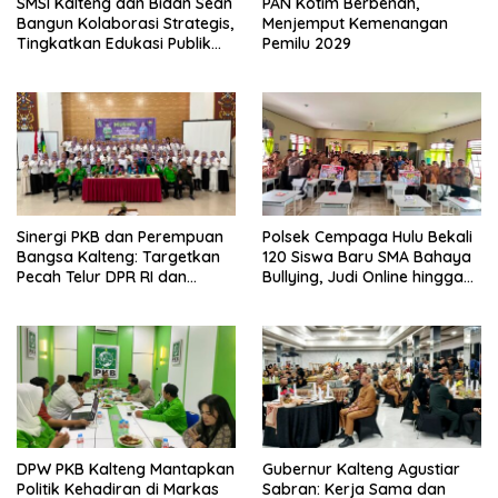
SMSI Kalteng dan Bidan Sean
PAN Kotim Berbenah,
Bangun Kolaborasi Strategis,
Menjemput Kemenangan
Tingkatkan Edukasi Publik
Pemilu 2029
tentang Peran DPD RI
Sinergi PKB dan Perempuan
Polsek Cempaga Hulu Bekali
Bangsa Kalteng: Targetkan
120 Siswa Baru SMA Bahaya
Pecah Telur DPR RI dan
Bullying, Judi Online hingga
Kuasai Legislatif 2029
Narkoba
DPW PKB Kalteng Mantapkan
Gubernur Kalteng Agustiar
Politik Kehadiran di Markas
Sabran: Kerja Sama dan