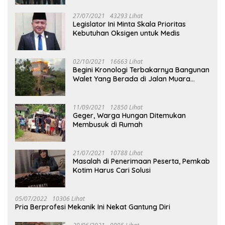
27/07/2021
43293 Lihat
Legislator Ini Minta Skala Prioritas
Kebutuhan Oksigen untuk Medis
02/10/2021
16663 Lihat
Begini Kronologi Terbakarnya Bangunan
Walet Yang Berada di Jalan Muara
Tuhup
11/09/2021
12850 Lihat
Geger, Warga Hungan Ditemukan
Membusuk di Rumah
21/07/2021
10788 Lihat
Masalah di Penerimaan Peserta, Pemkab
Kotim Harus Cari Solusi
05/07/2022
10306 Lihat
Pria Berprofesi Mekanik Ini Nekat Gantung Diri