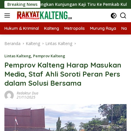
Langsung
 Langsungkan Kunjungan Kaji Tiru Ke Pemkab Kulon Progo
Breaking News
ke
konten
Hukum & Kriminal
Kalteng
Metropolis
Murung Raya
Nasi
Beranda
Kalteng
Lintas Kalteng
Lintas Kalteng
,
Pemprov Kalteng
Pemprov Kalteng Harap Masukan
Media, Staf Ahli Soroti Peran Pers
dalam Solusi Bersama
Redaktur Dua
21/11/2025