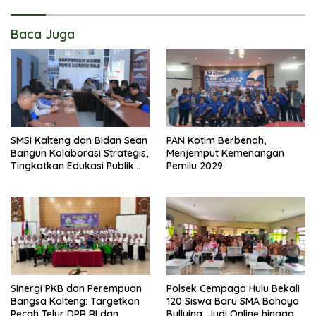
Baca Juga
SMSI Kalteng dan Bidan Sean
PAN Kotim Berbenah,
Bangun Kolaborasi Strategis,
Menjemput Kemenangan
Tingkatkan Edukasi Publik
Pemilu 2029
tentang Peran DPD RI
Sinergi PKB dan Perempuan
Polsek Cempaga Hulu Bekali
Bangsa Kalteng: Targetkan
120 Siswa Baru SMA Bahaya
Pecah Telur DPR RI dan
Bullying, Judi Online hingga