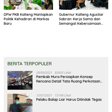
DPW PKB Kalteng Mantapkan
Gubernur Kalteng Agustiar
Politik Kehadiran di Markas
Sabran: Kerja Sama dan
Baru
Semangat Kebersamaan
Merupakan Keberhasilan
Pembangunan
BERITA TERPOPULER
29/09/2021
85693 Lihat
Pemkab Mura Persiapkan Konsep
Rencana Detail Tata Ruang Perkotaan
Puruk Cahu
15/07/2021
73149 Lihat
Pelaku Balap Liar Harus Ditindak Tegas