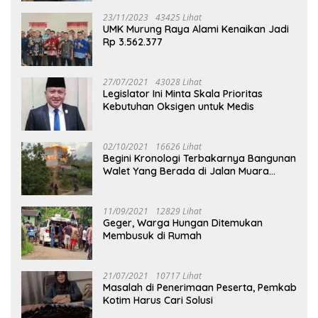
23/11/2023
43425 Lihat
UMK Murung Raya Alami Kenaikan Jadi
Rp 3.562.377
27/07/2021
43028 Lihat
Legislator Ini Minta Skala Prioritas
Kebutuhan Oksigen untuk Medis
02/10/2021
16626 Lihat
Begini Kronologi Terbakarnya Bangunan
Walet Yang Berada di Jalan Muara
Tuhup
11/09/2021
12829 Lihat
Geger, Warga Hungan Ditemukan
Membusuk di Rumah
21/07/2021
10717 Lihat
Masalah di Penerimaan Peserta, Pemkab
Kotim Harus Cari Solusi