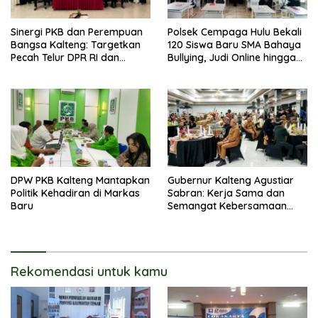
Sinergi PKB dan Perempuan
Polsek Cempaga Hulu Bekali
Bangsa Kalteng: Targetkan
120 Siswa Baru SMA Bahaya
Pecah Telur DPR RI dan
Bullying, Judi Online hingga
Kuasai Legislatif 2029
Narkoba
DPW PKB Kalteng Mantapkan
Gubernur Kalteng Agustiar
Politik Kehadiran di Markas
Sabran: Kerja Sama dan
Baru
Semangat Kebersamaan
Merupakan Keberhasilan
Pembangunan
Rekomendasi untuk kamu