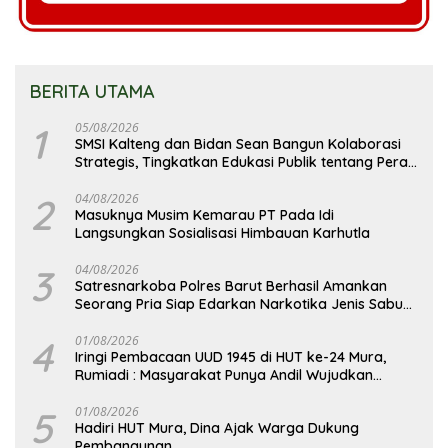
BERITA UTAMA
1
05/08/2026
SMSI Kalteng dan Bidan Sean Bangun Kolaborasi
Strategis, Tingkatkan Edukasi Publik tentang Peran
DPD RI
2
04/08/2026
Masuknya Musim Kemarau PT Pada Idi
Langsungkan Sosialisasi Himbauan Karhutla
3
04/08/2026
Satresnarkoba Polres Barut Berhasil Amankan
Seorang Pria Siap Edarkan Narkotika Jenis Sabu
Seberat 5,05 Gram
4
01/08/2026
Iringi Pembacaan UUD 1945 di HUT ke-24 Mura,
Rumiadi : Masyarakat Punya Andil Wujudkan
Pembangunan yang Lebih Besar
5
01/08/2026
Hadiri HUT Mura, Dina Ajak Warga Dukung
Pembangunan