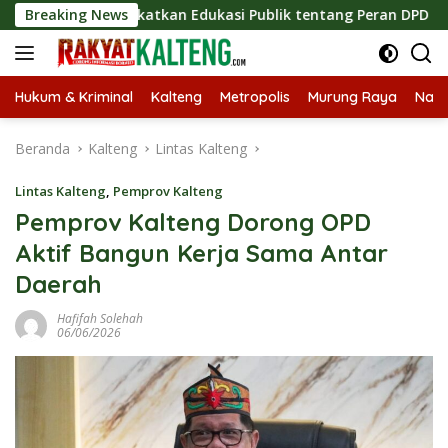
Langsung
, Tingkatkan Edukasi Publik tentang Peran DPD RI
Breaking News
Mas
ke
konten
Hukum & Kriminal
Kalteng
Metropolis
Murung Raya
Nasi
Beranda
Kalteng
Lintas Kalteng
Lintas Kalteng
,
Pemprov Kalteng
Pemprov Kalteng Dorong OPD
Aktif Bangun Kerja Sama Antar
Daerah
Hafifah Solehah
06/06/2026