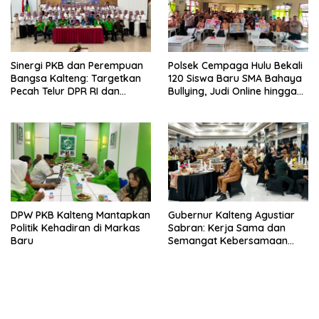
Sinergi PKB dan Perempuan
Polsek Cempaga Hulu Bekali
Bangsa Kalteng: Targetkan
120 Siswa Baru SMA Bahaya
Pecah Telur DPR RI dan
Bullying, Judi Online hingga
Kuasai Legislatif 2029
Narkoba
DPW PKB Kalteng Mantapkan
Gubernur Kalteng Agustiar
Politik Kehadiran di Markas
Sabran: Kerja Sama dan
Baru
Semangat Kebersamaan
Merupakan Keberhasilan
Pembangunan