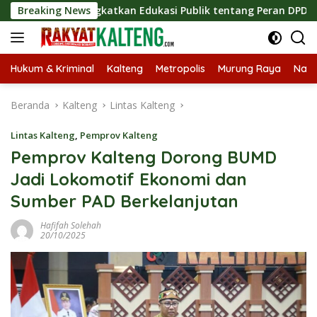
Langsung
, Tingkatkan Edukasi Publik tentang Peran DPD RI
Breaking News
Masu
ke
konten
Hukum & Kriminal
Kalteng
Metropolis
Murung Raya
Nasi
Beranda
Kalteng
Lintas Kalteng
Lintas Kalteng
,
Pemprov Kalteng
Pemprov Kalteng Dorong BUMD
Jadi Lokomotif Ekonomi dan
Sumber PAD Berkelanjutan
Hafifah Solehah
20/10/2025