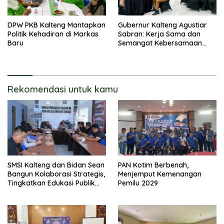
DPW PKB Kalteng Mantapkan
Gubernur Kalteng Agustiar
Politik Kehadiran di Markas
Sabran: Kerja Sama dan
Baru
Semangat Kebersamaan
Merupakan Keberhasilan
Pembangunan
Rekomendasi untuk kamu
SMSI Kalteng dan Bidan Sean
PAN Kotim Berbenah,
Bangun Kolaborasi Strategis,
Menjemput Kemenangan
Tingkatkan Edukasi Publik
Pemilu 2029
tentang Peran DPD RI