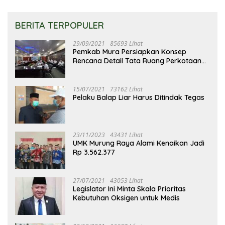
BERITA TERPOPULER
29/09/2021
85693 Lihat
Pemkab Mura Persiapkan Konsep
Rencana Detail Tata Ruang Perkotaan
Puruk Cahu
15/07/2021
73162 Lihat
Pelaku Balap Liar Harus Ditindak Tegas
23/11/2023
43431 Lihat
UMK Murung Raya Alami Kenaikan Jadi
Rp 3.562.377
27/07/2021
43053 Lihat
Legislator Ini Minta Skala Prioritas
Kebutuhan Oksigen untuk Medis