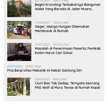
02/10/2021
16627 Lihat
Begini Kronologi Terbakarnya Bangunan
Walet Yang Berada di Jalan Muara
Tuhup
11/09/2021
12830 Lihat
Geger, Warga Hungan Ditemukan
Membusuk di Rumah
21/07/2021
10719 Lihat
Masalah di Penerimaan Peserta, Pemkab
Kotim Harus Cari Solusi
05/07/2022
10302 Lihat
Pria Berprofesi Mekanik Ini Nekat Gantung Diri
29/06/2021
9990 Lihat
Cium Bau Tak Sedap, Ternyata Seorang
PNS Aktif di Mura Tewas di Rumah Kopel