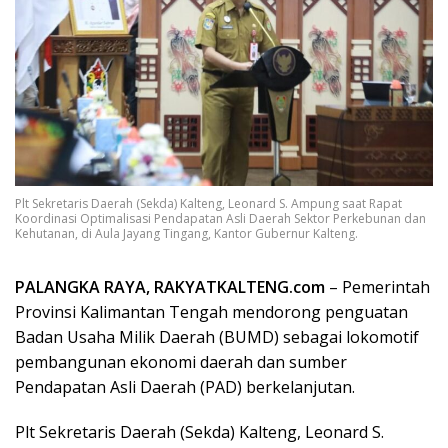
Plt Sekretaris Daerah (Sekda) Kalteng, Leonard S. Ampung saat Rapat
Koordinasi Optimalisasi Pendapatan Asli Daerah Sektor Perkebunan dan
Kehutanan, di Aula Jayang Tingang, Kantor Gubernur Kalteng.
PALANGKA RAYA, RAKYATKALTENG.com
– Pemerintah
Provinsi Kalimantan Tengah mendorong penguatan
Badan Usaha Milik Daerah (BUMD) sebagai lokomotif
pembangunan ekonomi daerah dan sumber
Pendapatan Asli Daerah (PAD) berkelanjutan.
Plt Sekretaris Daerah (Sekda) Kalteng, Leonard S.