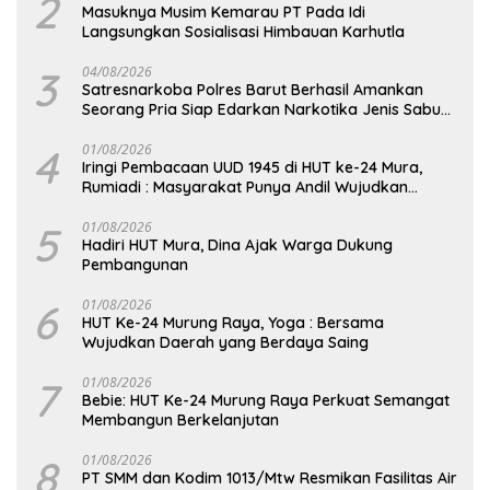
2
Masuknya Musim Kemarau PT Pada Idi
Langsungkan Sosialisasi Himbauan Karhutla
3
04/08/2026
Satresnarkoba Polres Barut Berhasil Amankan
Seorang Pria Siap Edarkan Narkotika Jenis Sabu
Seberat 5,05 Gram
4
01/08/2026
Iringi Pembacaan UUD 1945 di HUT ke-24 Mura,
Rumiadi : Masyarakat Punya Andil Wujudkan
Pembangunan yang Lebih Besar
5
01/08/2026
Hadiri HUT Mura, Dina Ajak Warga Dukung
Pembangunan
6
01/08/2026
HUT Ke-24 Murung Raya, Yoga : Bersama
Wujudkan Daerah yang Berdaya Saing
7
01/08/2026
Bebie: HUT Ke-24 Murung Raya Perkuat Semangat
Membangun Berkelanjutan
8
01/08/2026
PT SMM dan Kodim 1013/Mtw Resmikan Fasilitas Air