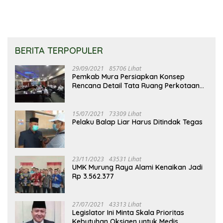
BERITA TERPOPULER
29/09/2021
85706 Lihat
Pemkab Mura Persiapkan Konsep
Rencana Detail Tata Ruang Perkotaan
Puruk Cahu
15/07/2021
73309 Lihat
Pelaku Balap Liar Harus Ditindak Tegas
23/11/2023
43531 Lihat
UMK Murung Raya Alami Kenaikan Jadi
Rp 3.562.377
27/07/2021
43313 Lihat
Legislator Ini Minta Skala Prioritas
Kebutuhan Oksigen untuk Medis