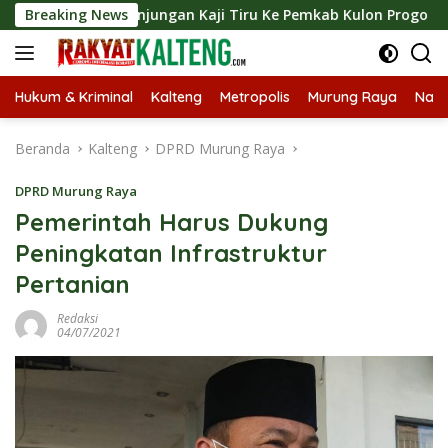
Langsung
kan Kunjungan Kaji Tiru Ke Pemkab Kulon Progo
Breaking News
Langsu
ke
konten
Hukum & Kriminal
Kalteng
Metropolis
Murung Raya
Nasi
Beranda
Kalteng
DPRD Murung Raya
DPRD Murung Raya
Pemerintah Harus Dukung
Peningkatan Infrastruktur
Pertanian
Redaksi
04/07/2021