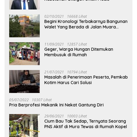
02/10/2021
16668 Lihat
Begini Kronologi Terbakarnya Bangunan
Walet Yang Berada di Jalan Muara
Tuhup
11/09/2021
12857 Lihat
Geger, Warga Hungan Ditemukan
Membusuk di Rumah
21/07/2021
10794 Lihat
Masalah di Penerimaan Peserta, Pemkab
Kotim Harus Cari Solusi
05/07/2022
10307 Lihat
Pria Berprofesi Mekanik Ini Nekat Gantung Diri
29/06/2021
10003 Lihat
Cium Bau Tak Sedap, Ternyata Seorang
PNS Aktif di Mura Tewas di Rumah Kopel