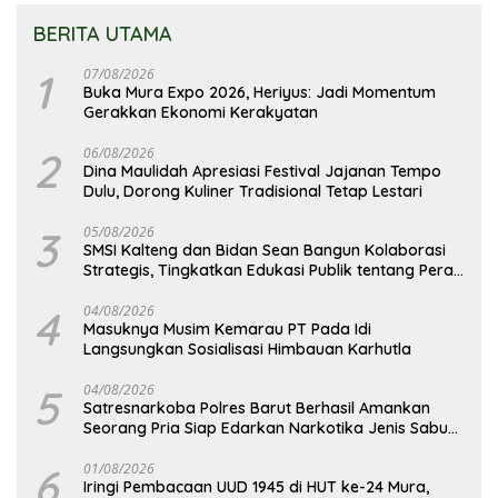
BERITA UTAMA
1
07/08/2026
Buka Mura Expo 2026, Heriyus: Jadi Momentum
Gerakkan Ekonomi Kerakyatan
2
06/08/2026
Dina Maulidah Apresiasi Festival Jajanan Tempo
Dulu, Dorong Kuliner Tradisional Tetap Lestari
3
05/08/2026
SMSI Kalteng dan Bidan Sean Bangun Kolaborasi
Strategis, Tingkatkan Edukasi Publik tentang Peran
DPD RI
4
04/08/2026
Masuknya Musim Kemarau PT Pada Idi
Langsungkan Sosialisasi Himbauan Karhutla
5
04/08/2026
Satresnarkoba Polres Barut Berhasil Amankan
Seorang Pria Siap Edarkan Narkotika Jenis Sabu
Seberat 5,05 Gram
6
01/08/2026
Iringi Pembacaan UUD 1945 di HUT ke-24 Mura,