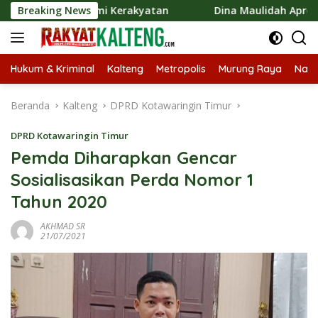
Langsung
 Ekonomi Kerakyatan
Breaking News
Dina Maulidah Apresiasi Festival 
ke
konten
Hukum & Kriminal
Kalteng
Metropolis
Murung Raya
Nasi
Beranda
Kalteng
DPRD Kotawaringin Timur
DPRD Kotawaringin Timur
Pemda Diharapkan Gencar
Sosialisasikan Perda Nomor 1
Tahun 2020
AKHMAD SR
21/07/2021