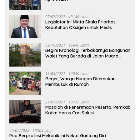
27/07/2021
43146 Lihat
Legislator Ini Minta Skala Prioritas
Kebutuhan Oksigen untuk Medis
02/10/2021
16646 Lihat
Begini Kronologi Terbakarnya Bangunan
Walet Yang Berada di Jalan Muara
Tuhup
11/09/2021
12840 Lihat
Geger, Warga Hungan Ditemukan
Membusuk di Rumah
21/07/2021
10735 Lihat
Masalah di Penerimaan Peserta, Pemkab
Kotim Harus Cari Solusi
05/07/2022
10303 Lihat
Pria Berprofesi Mekanik Ini Nekat Gantung Diri