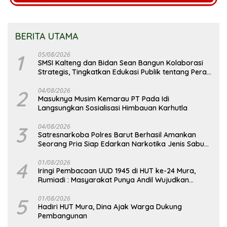
BERITA UTAMA
1
05/08/2026
SMSI Kalteng dan Bidan Sean Bangun Kolaborasi
Strategis, Tingkatkan Edukasi Publik tentang Peran
DPD RI
2
04/08/2026
Masuknya Musim Kemarau PT Pada Idi
Langsungkan Sosialisasi Himbauan Karhutla
3
04/08/2026
Satresnarkoba Polres Barut Berhasil Amankan
Seorang Pria Siap Edarkan Narkotika Jenis Sabu
Seberat 5,05 Gram
4
01/08/2026
Iringi Pembacaan UUD 1945 di HUT ke-24 Mura,
Rumiadi : Masyarakat Punya Andil Wujudkan
Pembangunan yang Lebih Besar
5
01/08/2026
Hadiri HUT Mura, Dina Ajak Warga Dukung
Pembangunan