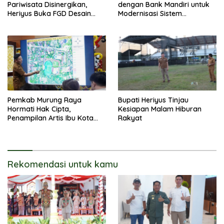
Pariwisata Disinergikan,
dengan Bank Mandiri untuk
Heriyus Buka FGD Desain
Modernisasi Sistem
Olahraga Daerah
Pembayaran Pajak Daerah
Pemkab Murung Raya
Bupati Heriyus Tinjau
Hormati Hak Cipta,
Kesiapan Malam Hiburan
Penampilan Artis Ibu Kota
Rakyat
Tidak Disiarkan Secara
Langsung
Rekomendasi untuk kamu