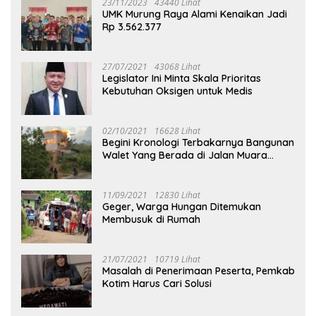
23/11/2023
43440 Lihat
UMK Murung Raya Alami Kenaikan Jadi
Rp 3.562.377
27/07/2021
43068 Lihat
Legislator Ini Minta Skala Prioritas
Kebutuhan Oksigen untuk Medis
02/10/2021
16628 Lihat
Begini Kronologi Terbakarnya Bangunan
Walet Yang Berada di Jalan Muara
Tuhup
11/09/2021
12830 Lihat
Geger, Warga Hungan Ditemukan
Membusuk di Rumah
21/07/2021
10719 Lihat
Masalah di Penerimaan Peserta, Pemkab
Kotim Harus Cari Solusi