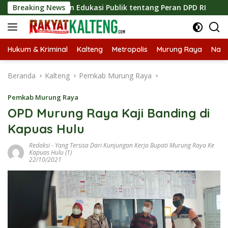
Langsung
katkan Edukasi Publik tentang Peran DPD RI
Breaking News
Masuknya M
ke
konten
Hukum & Kriminal
Kalteng
Metropolis
Murung Raya
Nasi
Beranda
Kalteng
Pemkab Murung Raya
Pemkab Murung Raya
OPD Murung Raya Kaji Banding di
Kapuas Hulu
Redaksi
-
Yang Tersisa Dari Kunjungan Kerja Bupati Murung Raya Ke
Kapuas Hulu (1)
22/10/2021