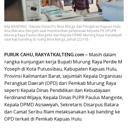
KAJI BANDING : Kepala Dinas PU Bina Marga dan Pengairan Kapuas Hulu
Ana Mariana (tengah) saat memberikan penjelasan kepada Plt DPUPR
Murung Raya Paulus Manginte dan Kepala DPMD Murung Raya Asnawiyah
saat kaji banding di ruang Bina Marga, Jumat (22/10).
PURUK CAHU, RAKYATKALTENG.com –
Masih dalam
rangka kunjungan kerja Bupati Murung Raya Perdie M
Yoseph di Kota Putussibau, Kabupaten Kapuas Hulu,
Provinsi Kalimantan Barat, sejumlah Kepala Organisasi
Perangkat Daerah (OPD) dari Pemkab Murung Raya
seperti Kepala Dinas Pendidikan dan Kebudayaan
Ferdinand Wijaya, Kepala Dinas PUPR Paulus Manginte,
Kepala DPMD Asnawiyah, Sekretaris Disarpus Batara
dan Camat Seribu Riam melaksanakan kaji banding ke
OPD terkait di Pemkab Kapuas Hulu.