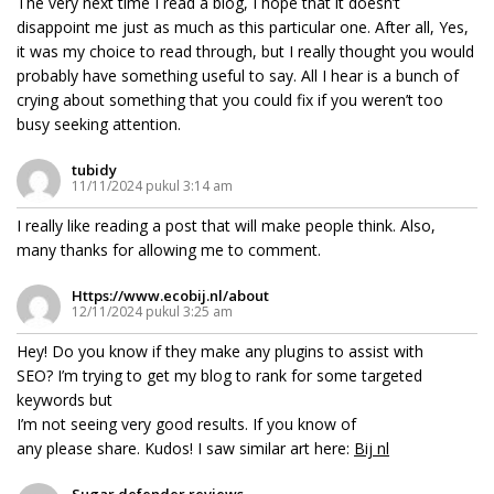
The very next time I read a blog, I hope that it doesn’t
disappoint me just as much as this particular one. After all, Yes,
it was my choice to read through, but I really thought you would
probably have something useful to say. All I hear is a bunch of
crying about something that you could fix if you weren’t too
busy seeking attention.
tubidy
11/11/2024 pukul 3:14 am
I really like reading a post that will make people think. Also,
many thanks for allowing me to comment.
Https://www.ecobij.nl/about
12/11/2024 pukul 3:25 am
Hey! Do you know if they make any plugins to assist with
SEO? I’m trying to get my blog to rank for some targeted
keywords but
I’m not seeing very good results. If you know of
any please share. Kudos! I saw similar art here:
Bij nl
Sugar defender reviews