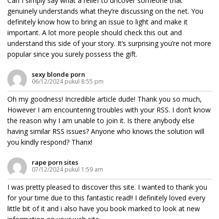
Can I simply say what a relief to uncover someone that
genuinely understands what they’re discussing on the net. You
definitely know how to bring an issue to light and make it
important. A lot more people should check this out and
understand this side of your story. It’s surprising you’re not more
popular since you surely possess the gift.
sexy blonde porn
06/12/2024 pukul 8:55 pm
Oh my goodness! Incredible article dude! Thank you so much,
However I am encountering troubles with your RSS. I don’t know
the reason why I am unable to join it. Is there anybody else
having similar RSS issues? Anyone who knows the solution will
you kindly respond? Thanx!
rape porn sites
07/12/2024 pukul 1:59 am
I was pretty pleased to discover this site. I wanted to thank you
for your time due to this fantastic read!! I definitely loved every
little bit of it and i also have you book marked to look at new