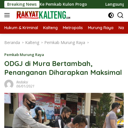
Langsung
u Ke Pemkab Kulon Progo
Breaking News
Langsungkan Kaji Tiru, Bupa
ke
konten
Hukum & Kriminal
Kalteng
Metropolis
Murung Raya
Nasi
Beranda
Kalteng
Pemkab Murung Raya
Pemkab Murung Raya
ODGJ di Mura Bertambah,
Penanganan Diharapkan Maksimal
Redaksi
06/01/2021