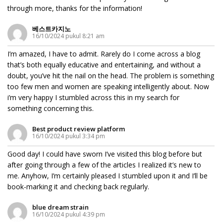
through more, thanks for the information!
베스트카지노
16/10/2024 pukul 8:21 am
I’m amazed, I have to admit. Rarely do I come across a blog
that’s both equally educative and entertaining, and without a
doubt, you’ve hit the nail on the head. The problem is something
too few men and women are speaking intelligently about. Now
i’m very happy I stumbled across this in my search for
something concerning this.
Best product review platform
16/10/2024 pukul 3:34 pm
Good day! I could have sworn I’ve visited this blog before but
after going through a few of the articles I realized it’s new to
me. Anyhow, I’m certainly pleased I stumbled upon it and I’ll be
book-marking it and checking back regularly.
blue dream strain
16/10/2024 pukul 4:39 pm