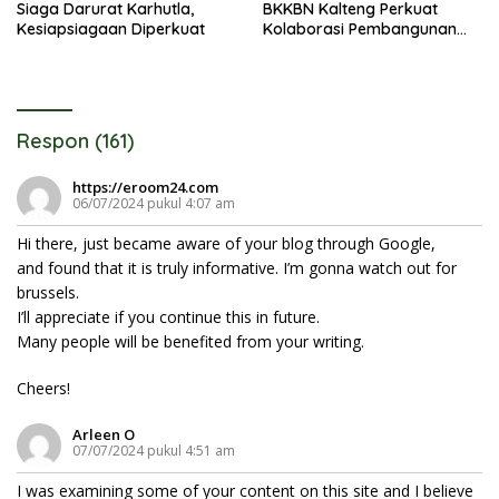
Siaga Darurat Karhutla,
BKKBN Kalteng Perkuat
Kesiapsiagaan Diperkuat
Kolaborasi Pembangunan
Keluarga
Respon (161)
https://eroom24.com
06/07/2024 pukul 4:07 am
Hi there, just became aware of your blog through Google,
and found that it is truly informative. I’m gonna watch out for
brussels.
I’ll appreciate if you continue this in future.
Many people will be benefited from your writing.
Cheers!
Arleen O
07/07/2024 pukul 4:51 am
I was examining some of your content on this site and I believe