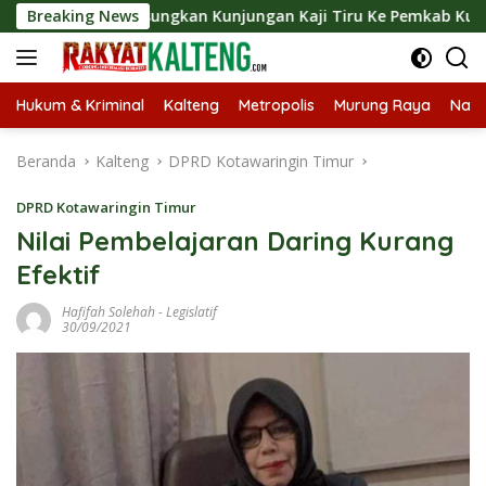
Langsung
 Langsungkan Kunjungan Kaji Tiru Ke Pemkab Kulon Progo
Breaking News
ke
konten
Hukum & Kriminal
Kalteng
Metropolis
Murung Raya
Nasi
Beranda
Kalteng
DPRD Kotawaringin Timur
DPRD Kotawaringin Timur
Nilai Pembelajaran Daring Kurang
Efektif
Hafifah Solehah
-
Legislatif
30/09/2021