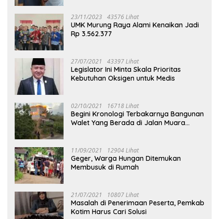
23/11/2023
43576 Lihat
UMK Murung Raya Alami Kenaikan Jadi
Rp 3.562.377
27/07/2021
43397 Lihat
Legislator Ini Minta Skala Prioritas
Kebutuhan Oksigen untuk Medis
02/10/2021
16718 Lihat
Begini Kronologi Terbakarnya Bangunan
Walet Yang Berada di Jalan Muara
Tuhup
11/09/2021
12904 Lihat
Geger, Warga Hungan Ditemukan
Membusuk di Rumah
21/07/2021
10807 Lihat
Masalah di Penerimaan Peserta, Pemkab
Kotim Harus Cari Solusi