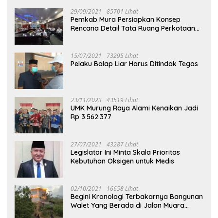
29/09/2021
85701 Lihat
Pemkab Mura Persiapkan Konsep
Rencana Detail Tata Ruang Perkotaan
Puruk Cahu
15/07/2021
73295 Lihat
Pelaku Balap Liar Harus Ditindak Tegas
23/11/2023
43519 Lihat
UMK Murung Raya Alami Kenaikan Jadi
Rp 3.562.377
27/07/2021
43287 Lihat
Legislator Ini Minta Skala Prioritas
Kebutuhan Oksigen untuk Medis
02/10/2021
16658 Lihat
Begini Kronologi Terbakarnya Bangunan
Walet Yang Berada di Jalan Muara
Tuhup