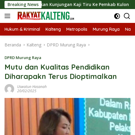
Langsung
ngsungkan Kunjungan Kaji Tiru Ke Pemkab Kulon Progo
Breaking News
ke
konten
Hukum & Kriminal
Kalteng
Metropolis
Murung Raya
Nasi
Beranda
Kalteng
DPRD Murung Raya
DPRD Murung Raya
Mutu dan Kualitas Pendidikan
Diharapakn Terus Dioptimalkan
Uswatun Hasanah
20/02/2025