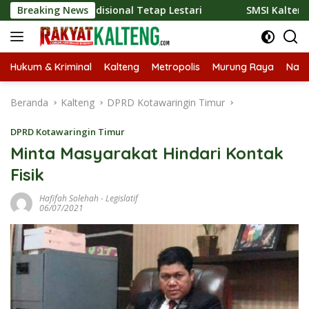
Langsung
r Tradisional Tetap Lestari
Breaking News
SMSI Kalteng dan Bidan Sea
ke
konten
Hukum & Kriminal
Kalteng
Metropolis
Murung Raya
Nasi
Beranda
Kalteng
DPRD Kotawaringin Timur
DPRD Kotawaringin Timur
Minta Masyarakat Hindari Kontak
Fisik
Hafifah Solehah
-
Legislatif
06/07/2021