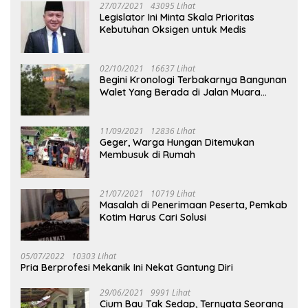
27/07/2021
43095 Lihat
Legislator Ini Minta Skala Prioritas
Kebutuhan Oksigen untuk Medis
02/10/2021
16637 Lihat
Begini Kronologi Terbakarnya Bangunan
Walet Yang Berada di Jalan Muara
Tuhup
11/09/2021
12836 Lihat
Geger, Warga Hungan Ditemukan
Membusuk di Rumah
21/07/2021
10719 Lihat
Masalah di Penerimaan Peserta, Pemkab
Kotim Harus Cari Solusi
05/07/2022
10303 Lihat
Pria Berprofesi Mekanik Ini Nekat Gantung Diri
29/06/2021
9991 Lihat
Cium Bau Tak Sedap, Ternyata Seorang