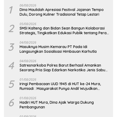
1
06/08/2026
Dina Maulidah Apresiasi Festival Jajanan Tempo
Dulu, Dorong Kuliner Tradisional Tetap Lestari
2
05/08/2026
SMSI Kalteng dan Bidan Sean Bangun Kolaborasi
Strategis, Tingkatkan Edukasi Publik tentang Peran
DPD RI
3
04/08/2026
Masuknya Musim Kemarau PT Pada Idi
Langsungkan Sosialisasi Himbauan Karhutla
4
04/08/2026
Satresnarkoba Polres Barut Berhasil Amankan
Seorang Pria Siap Edarkan Narkotika Jenis Sabu
Seberat 5,05 Gram
5
01/08/2026
Iringi Pembacaan UUD 1945 di HUT ke-24 Mura,
Rumiadi : Masyarakat Punya Andil Wujudkan
Pembangunan yang Lebih Besar
6
01/08/2026
Hadiri HUT Mura, Dina Ajak Warga Dukung
Pembangunan
01/08/2026