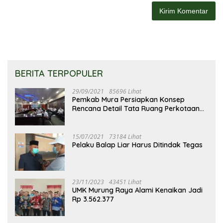
BERITA TERPOPULER
29/09/2021
85696 Lihat
Pemkab Mura Persiapkan Konsep
Rencana Detail Tata Ruang Perkotaan
Puruk Cahu
15/07/2021
73184 Lihat
Pelaku Balap Liar Harus Ditindak Tegas
23/11/2023
43451 Lihat
UMK Murung Raya Alami Kenaikan Jadi
Rp 3.562.377