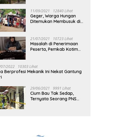
Jalan Muara Tuhup
11/09/2021
12840 Lihat
Geger, Warga Hungan
Ditemukan Membusuk di
Rumah
21/07/2021
10723 Lihat
Masalah di Penerimaan
Peserta, Pemkab Kotim
Harus Cari Solusi
/07/2022
10303 Lihat
ia Berprofesi Mekanik Ini Nekat Gantung
ri
29/06/2021
9991 Lihat
Cium Bau Tak Sedap,
Ternyata Seorang PNS
Aktif di Mura Tewas di
Rumah Kopel