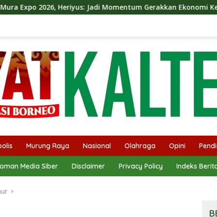
s: Jadi Momentum Gerakkan Ekonomi Kerakyatan
Dina 
olis
Murung Raya
Nasional
Olahraga
Opini
Pendi
oman Media Siber
Disclaimer
Privacy Policy
Indeks Berit
mur
B