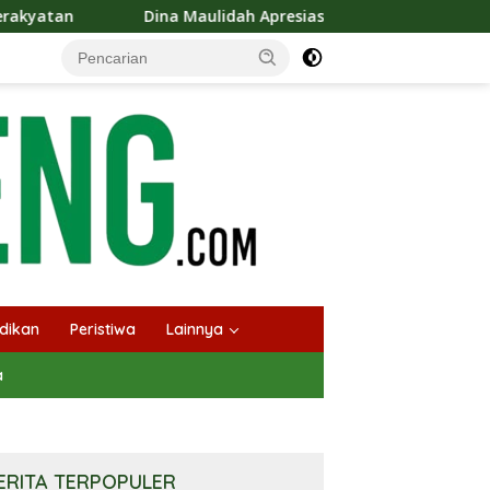
Maulidah Apresiasi Festival Jajanan Tempo Dulu, Dorong Kuliner 
dikan
Peristiwa
Lainnya
a
ERITA TERPOPULER