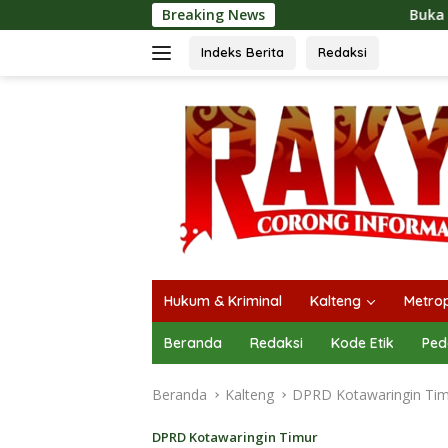
Langsung
Breaking News
Buka Mura Expo 2026, Heriyu
ke
konten
Indeks Berita
Redaksi
Hukum & Kriminal
Kalteng
Metrop
Beranda
Redaksi
Kode Etik
Ped
Beranda
Kalteng
DPRD Kotawaringin Ti
DPRD Kotawaringin Timur