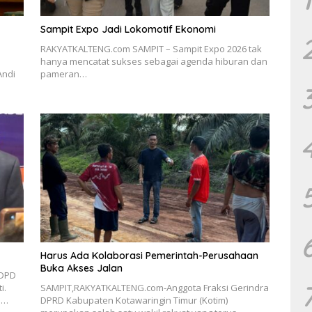
Sampit Expo Jadi Lokomotif Ekonomi
RAKYATKALTENG.com SAMPIT – Sampit Expo 2026 tak
hanya mencatat sukses sebagai agenda hiburan dan
Andi
pameran…
Harus Ada Kolaborasi Pemerintah-Perusahaan
Buka Akses Jalan
 DPD
i.
SAMPIT,RAKYATKALTENG.com-Anggota Fraksi Gerindra
m…
DPRD Kabupaten Kotawaringin Timur (Kotim)