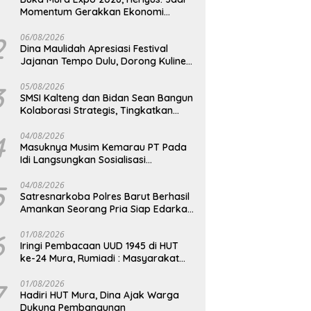
Momentum Gerakkan Ekonomi
Kerakyatan
2
06/08/2026
Dina Maulidah Apresiasi Festival
Jajanan Tempo Dulu, Dorong Kuliner
Tradisional Tetap Lestari
3
05/08/2026
SMSI Kalteng dan Bidan Sean Bangun
Kolaborasi Strategis, Tingkatkan
Edukasi Publik tentang Peran DPD RI
4
04/08/2026
Masuknya Musim Kemarau PT Pada
Idi Langsungkan Sosialisasi
Himbauan Karhutla
5
04/08/2026
Satresnarkoba Polres Barut Berhasil
Amankan Seorang Pria Siap Edarkan
Narkotika Jenis Sabu Seberat 5,05
Gram
6
01/08/2026
Iringi Pembacaan UUD 1945 di HUT
ke-24 Mura, Rumiadi : Masyarakat
Punya Andil Wujudkan Pembangunan
yang Lebih Besar
7
01/08/2026
Hadiri HUT Mura, Dina Ajak Warga
Dukung Pembangunan