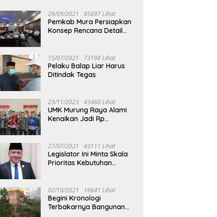
29/09/2021
85697 Lihat
Pemkab Mura Persiapkan
Konsep Rencana Detail
Tata Ruang Perkotaan
Puruk Cahu
15/07/2021
73198 Lihat
Pelaku Balap Liar Harus
Ditindak Tegas
23/11/2023
43460 Lihat
UMK Murung Raya Alami
Kenaikan Jadi Rp
3.562.377
27/07/2021
43111 Lihat
Legislator Ini Minta Skala
Prioritas Kebutuhan
Oksigen untuk Medis
02/10/2021
16641 Lihat
Begini Kronologi
Terbakarnya Bangunan
Walet Yang Berada di