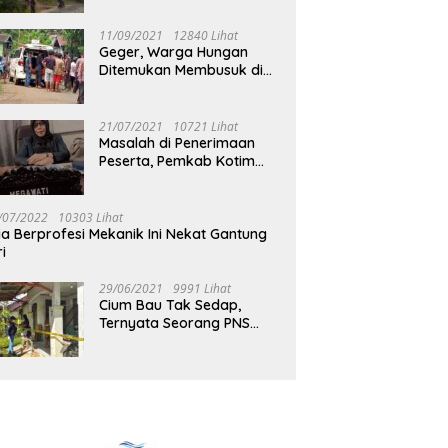
Jalan Muara Tuhup
11/09/2021
12840 Lihat
Geger, Warga Hungan
Ditemukan Membusuk di
Rumah
21/07/2021
10721 Lihat
Masalah di Penerimaan
Peserta, Pemkab Kotim
Harus Cari Solusi
/07/2022
10303 Lihat
ia Berprofesi Mekanik Ini Nekat Gantung
ri
29/06/2021
9991 Lihat
Cium Bau Tak Sedap,
Ternyata Seorang PNS
Aktif di Mura Tewas di
Rumah Kopel