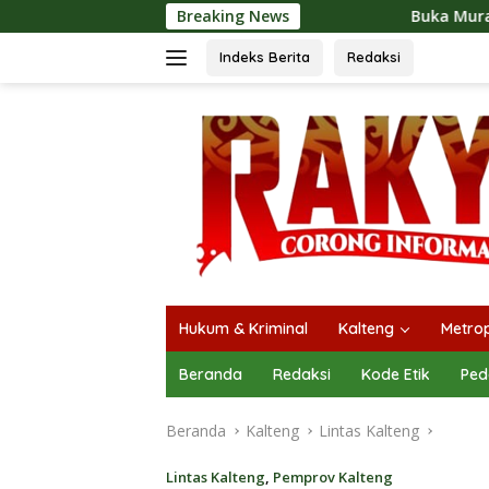
Langsung
Breaking News
Buka Mura Expo 2026, Heriyus: 
ke
konten
Indeks Berita
Redaksi
Hukum & Kriminal
Kalteng
Metrop
Beranda
Redaksi
Kode Etik
Ped
Beranda
Kalteng
Lintas Kalteng
Lintas Kalteng
,
Pemprov Kalteng