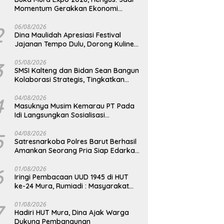
Momentum Gerakkan Ekonomi
Kerakyatan
2
06/08/2026
Dina Maulidah Apresiasi Festival
Jajanan Tempo Dulu, Dorong Kuliner
Tradisional Tetap Lestari
3
05/08/2026
SMSI Kalteng dan Bidan Sean Bangun
Kolaborasi Strategis, Tingkatkan
Edukasi Publik tentang Peran DPD RI
4
04/08/2026
Masuknya Musim Kemarau PT Pada
Idi Langsungkan Sosialisasi
Himbauan Karhutla
5
04/08/2026
Satresnarkoba Polres Barut Berhasil
Amankan Seorang Pria Siap Edarkan
Narkotika Jenis Sabu Seberat 5,05
Gram
6
01/08/2026
Iringi Pembacaan UUD 1945 di HUT
ke-24 Mura, Rumiadi : Masyarakat
Punya Andil Wujudkan Pembangunan
yang Lebih Besar
7
01/08/2026
Hadiri HUT Mura, Dina Ajak Warga
Dukung Pembangunan