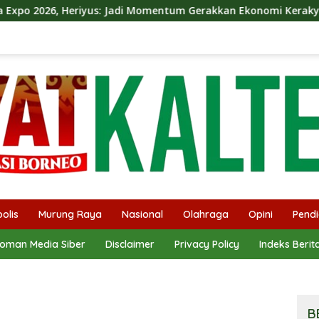
Jadi Momentum Gerakkan Ekonomi Kerakyatan
Dina Maul
olis
Murung Raya
Nasional
Olahraga
Opini
Pendi
oman Media Siber
Disclaimer
Privacy Policy
Indeks Berit
B