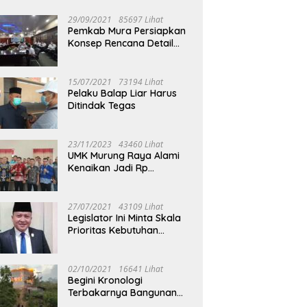
29/09/2021
85697 Lihat
Pemkab Mura Persiapkan
Konsep Rencana Detail
Tata Ruang Perkotaan
Puruk Cahu
15/07/2021
73194 Lihat
Pelaku Balap Liar Harus
Ditindak Tegas
23/11/2023
43460 Lihat
UMK Murung Raya Alami
Kenaikan Jadi Rp
3.562.377
27/07/2021
43109 Lihat
Legislator Ini Minta Skala
Prioritas Kebutuhan
Oksigen untuk Medis
02/10/2021
16641 Lihat
Begini Kronologi
Terbakarnya Bangunan
Walet Yang Berada di