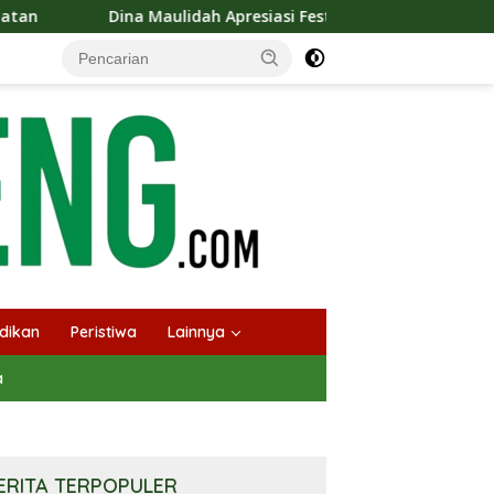
idah Apresiasi Festival Jajanan Tempo Dulu, Dorong Kuliner Tra
dikan
Peristiwa
Lainnya
a
ERITA TERPOPULER