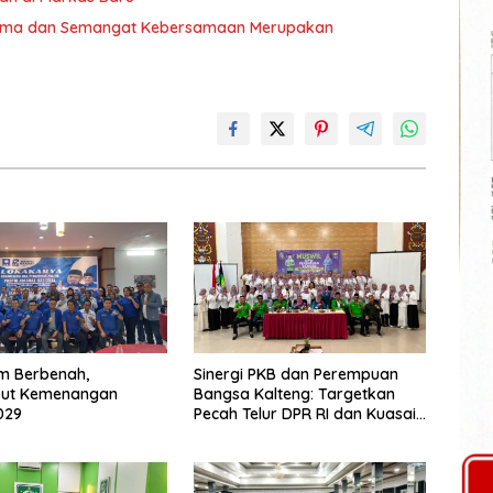
 Sama dan Semangat Kebersamaan Merupakan
m Berbenah,
Sinergi PKB dan Perempuan
ut Kemenangan
Bangsa Kalteng: Targetkan
029
Pecah Telur DPR RI dan Kuasai
Legislatif 2029