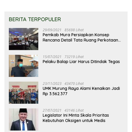
BERITA TERPOPULER
29/09/2021
85698 Lihat
Pemkab Mura Persiapkan Konsep
Rencana Detail Tata Ruang Perkotaan
Puruk Cahu
15/07/2021
73219 Lihat
Pelaku Balap Liar Harus Ditindak Tegas
23/11/2023
43470 Lihat
UMK Murung Raya Alami Kenaikan Jadi
Rp 3.562.377
27/07/2021
43146 Lihat
Legislator Ini Minta Skala Prioritas
Kebutuhan Oksigen untuk Medis