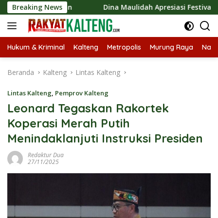
Langsung
rakyatan
Breaking News
Dina Maulidah Apresiasi Festival Jajanan Temp
ke
konten
Hukum & Kriminal
Kalteng
Metropolis
Murung Raya
Nasi
Beranda
Kalteng
Lintas Kalteng
Lintas Kalteng
,
Pemprov Kalteng
Leonard Tegaskan Rakortek
Koperasi Merah Putih
Menindaklanjuti Instruksi Presiden
Redaktur Dua
27/11/2025