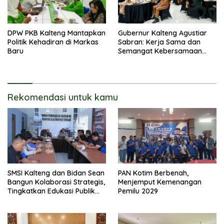
DPW PKB Kalteng Mantapkan
Gubernur Kalteng Agustiar
Politik Kehadiran di Markas
Sabran: Kerja Sama dan
Baru
Semangat Kebersamaan
Merupakan Keberhasilan
Pembangunan
Rekomendasi untuk kamu
SMSI Kalteng dan Bidan Sean
PAN Kotim Berbenah,
Bangun Kolaborasi Strategis,
Menjemput Kemenangan
Tingkatkan Edukasi Publik
Pemilu 2029
tentang Peran DPD RI