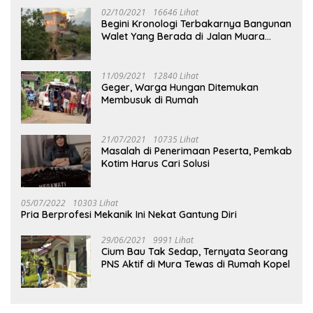
02/10/2021
16646 Lihat
Begini Kronologi Terbakarnya Bangunan
Walet Yang Berada di Jalan Muara
Tuhup
11/09/2021
12840 Lihat
Geger, Warga Hungan Ditemukan
Membusuk di Rumah
21/07/2021
10735 Lihat
Masalah di Penerimaan Peserta, Pemkab
Kotim Harus Cari Solusi
05/07/2022
10303 Lihat
Pria Berprofesi Mekanik Ini Nekat Gantung Diri
29/06/2021
9991 Lihat
Cium Bau Tak Sedap, Ternyata Seorang
PNS Aktif di Mura Tewas di Rumah Kopel