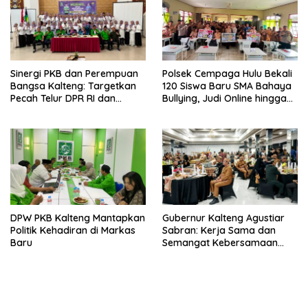
Sinergi PKB dan Perempuan
Polsek Cempaga Hulu Bekali
Bangsa Kalteng: Targetkan
120 Siswa Baru SMA Bahaya
Pecah Telur DPR RI dan
Bullying, Judi Online hingga
Kuasai Legislatif 2029
Narkoba
DPW PKB Kalteng Mantapkan
Gubernur Kalteng Agustiar
Politik Kehadiran di Markas
Sabran: Kerja Sama dan
Baru
Semangat Kebersamaan
Merupakan Keberhasilan
Pembangunan