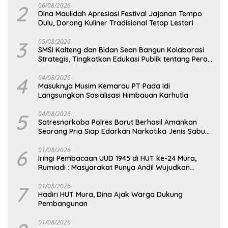
2
06/08/2026
Dina Maulidah Apresiasi Festival Jajanan Tempo
Dulu, Dorong Kuliner Tradisional Tetap Lestari
3
05/08/2026
SMSI Kalteng dan Bidan Sean Bangun Kolaborasi
Strategis, Tingkatkan Edukasi Publik tentang Peran
DPD RI
4
04/08/2026
Masuknya Musim Kemarau PT Pada Idi
Langsungkan Sosialisasi Himbauan Karhutla
5
04/08/2026
Satresnarkoba Polres Barut Berhasil Amankan
Seorang Pria Siap Edarkan Narkotika Jenis Sabu
Seberat 5,05 Gram
6
01/08/2026
Iringi Pembacaan UUD 1945 di HUT ke-24 Mura,
Rumiadi : Masyarakat Punya Andil Wujudkan
Pembangunan yang Lebih Besar
7
01/08/2026
Hadiri HUT Mura, Dina Ajak Warga Dukung
Pembangunan
01/08/2026