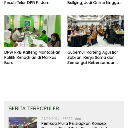
Pecah Telur DPR RI dan
Bullying, Judi Online hingga
Kuasai Legislatif 2029
Narkoba
DPW PKB Kalteng Mantapkan
Gubernur Kalteng Agustiar
Politik Kehadiran di Markas
Sabran: Kerja Sama dan
Baru
Semangat Kebersamaan
Merupakan Keberhasilan
Pembangunan
BERITA TERPOPULER
29/09/2021
85699 Lihat
Pemkab Mura Persiapkan Konsep