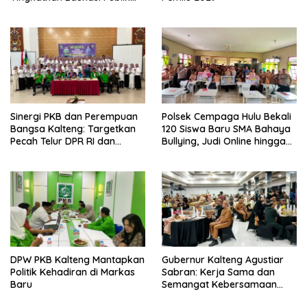
tentang Peran DPD RI
Sinergi PKB dan Perempuan
Polsek Cempaga Hulu Bekali
Bangsa Kalteng: Targetkan
120 Siswa Baru SMA Bahaya
Pecah Telur DPR RI dan
Bullying, Judi Online hingga
Kuasai Legislatif 2029
Narkoba
DPW PKB Kalteng Mantapkan
Gubernur Kalteng Agustiar
Politik Kehadiran di Markas
Sabran: Kerja Sama dan
Baru
Semangat Kebersamaan
Merupakan Keberhasilan