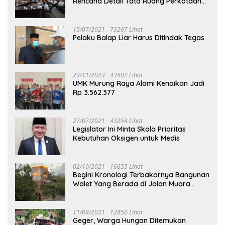
Rencana Detail Tata Ruang Perkotaan
Puruk Cahu
15/07/2021
73267 Lihat
Pelaku Balap Liar Harus Ditindak Tegas
23/11/2023
43502 Lihat
UMK Murung Raya Alami Kenaikan Jadi
Rp 3.562.377
27/07/2021
43254 Lihat
Legislator Ini Minta Skala Prioritas
Kebutuhan Oksigen untuk Medis
02/10/2021
16655 Lihat
Begini Kronologi Terbakarnya Bangunan
Walet Yang Berada di Jalan Muara
Tuhup
11/09/2021
12850 Lihat
Geger, Warga Hungan Ditemukan