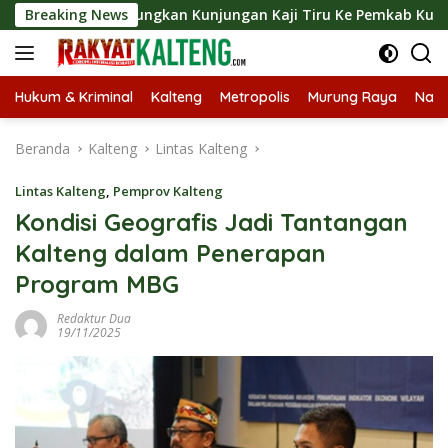
Langsung
t Langsungkan Kunjungan Kaji Tiru Ke Pemkab Kulon Progo
Breaking News
ke
konten
Hukum & Kriminal
Kalteng
Metropolis
Murung Raya
Nasi
Beranda
Kalteng
Lintas Kalteng
Lintas Kalteng
,
Pemprov Kalteng
Kondisi Geografis Jadi Tantangan
Kalteng dalam Penerapan
Program MBG
Redaktur Dua
19/11/2025