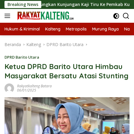
Langsung
t Langsungkan Kunjungan Kaji Tiru Ke Pemkab Kulon Progo
Breaking News
ke
konten
Hukum & Kriminal
Kalteng
Metropolis
Murung Raya
Nasi
Beranda
Kalteng
DPRD Barito Utara
DPRD Barito Utara
Ketua DPRD Barito Utara Himbau
Masyarakat Bersatu Atasi Stunting
Rakyatkalteng Batara
06/01/2025