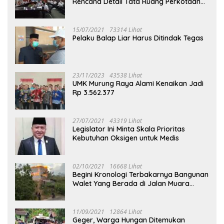
Rencana Detail Tata Ruang Perkotaan
Puruk Cahu
15/07/2021
73314 Lihat
Pelaku Balap Liar Harus Ditindak Tegas
23/11/2023
43538 Lihat
UMK Murung Raya Alami Kenaikan Jadi
Rp 3.562.377
27/07/2021
43319 Lihat
Legislator Ini Minta Skala Prioritas
Kebutuhan Oksigen untuk Medis
02/10/2021
16668 Lihat
Begini Kronologi Terbakarnya Bangunan
Walet Yang Berada di Jalan Muara
Tuhup
11/09/2021
12864 Lihat
Geger, Warga Hungan Ditemukan