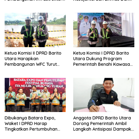
Guna Pertumbuhan Ekonomi
Kader Posyandu Kelurahan
Daerah
Lanjas
Ketua Komisi II DPRD Barito
Ketua Komisi I DPRD Barito
Utara Harapkan
Utara Dukung Program
Pembangunan WFC Turut
Pemerintah Benahi Kawasan
Bantu Kembangkan UMKM
Kumuh
Dibukanya Batara Expo,
Anggota DPRD Barito Utara
Waket I DPRD Harap
Dorong Pemerintah Ambil
Tingkatkan Pertumbuhan
Langkah Antisipasi Dampak
Perekonomian UKM
PHK Sektor Tambang