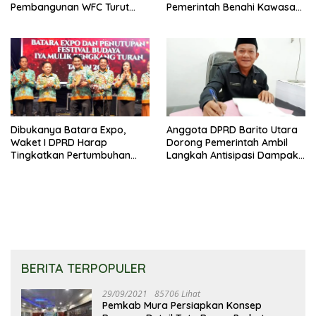
Pembangunan WFC Turut
Pemerintah Benahi Kawasan
Bantu Kembangkan UMKM
Kumuh
Dibukanya Batara Expo,
Anggota DPRD Barito Utara
Waket I DPRD Harap
Dorong Pemerintah Ambil
Tingkatkan Pertumbuhan
Langkah Antisipasi Dampak
Perekonomian UKM
PHK Sektor Tambang
BERITA TERPOPULER
29/09/2021
85706 Lihat
Pemkab Mura Persiapkan Konsep