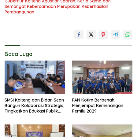
Gubernur Kalteng Agustiar Sabran: Kerja Sama dan
Semangat Kebersamaan Merupakan Keberhasilan
Pembangunan
Baca Juga
SMSI Kalteng dan Bidan Sean
PAN Kotim Berbenah,
Bangun Kolaborasi Strategis,
Menjemput Kemenangan
Tingkatkan Edukasi Publik
Pemilu 2029
tentang Peran DPD RI