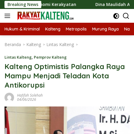
Langsung
an Ekonomi Kerakyatan
Breaking News
Dina Maulidah Apresiasi Festiv
ke
konten
Hukum & Kriminal
Kalteng
Metropolis
Murung Raya
Nasi
Beranda
Kalteng
Lintas Kalteng
Lintas Kalteng
,
Pemprov Kalteng
Kalteng Optimistis Palangka Raya
Mampu Menjadi Teladan Kota
Antikorupsi
Hafifah Solehah
04/06/2026