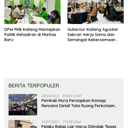
DPW PKB Kalteng Mantapkan
Gubernur Kalteng Agustiar
Politik Kehadiran di Markas
Sabran: Kerja Sama dan
Baru
Semangat Kebersamaan
Merupakan Keberhasilan
Pembangunan
BERITA TERPOPULER
29/09/2021
85697 Lihat
Pemkab Mura Persiapkan Konsep
Rencana Detail Tata Ruang Perkotaan
Puruk Cahu
15/07/2021
73199 Lihat
Pelaku Balap Liar Harus Ditindak Tegas