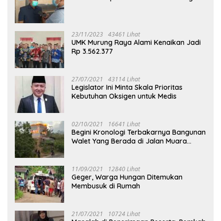
23/11/2023
43461 Lihat
UMK Murung Raya Alami Kenaikan Jadi
Rp 3.562.377
27/07/2021
43114 Lihat
Legislator Ini Minta Skala Prioritas
Kebutuhan Oksigen untuk Medis
02/10/2021
16641 Lihat
Begini Kronologi Terbakarnya Bangunan
Walet Yang Berada di Jalan Muara
Tuhup
11/09/2021
12840 Lihat
Geger, Warga Hungan Ditemukan
Membusuk di Rumah
21/07/2021
10724 Lihat