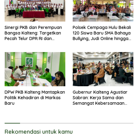
Sinergi PKB dan Perempuan
Polsek Cempaga Hulu Bekali
Bangsa Kalteng: Targetkan
120 Siswa Baru SMA Bahaya
Pecah Telur DPR RI dan
Bullying, Judi Online hingga
Kuasai Legislatif 2029
Narkoba
DPW PKB Kalteng Mantapkan
Gubernur Kalteng Agustiar
Politik Kehadiran di Markas
Sabran: Kerja Sama dan
Baru
Semangat Kebersamaan
Merupakan Keberhasilan
Pembangunan
Rekomendasi untuk kamu