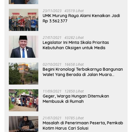
23/11/2023
43519 Lihat
UMK Murung Raya Alami Kenaikan Jadi
Rp 3.562.377
27/07/2021
43282 Lihat
Legislator Ini Minta Skala Prioritas
Kebutuhan Oksigen untuk Medis
02/10/2021
16658 Lihat
Begini Kronologi Terbakarnya Bangunan
Walet Yang Berada di Jalan Muara
Tuhup
11/09/2021
12850 Lihat
Geger, Warga Hungan Ditemukan
Membusuk di Rumah
21/07/2021
10785 Lihat
Masalah di Penerimaan Peserta, Pemkab
Kotim Harus Cari Solusi