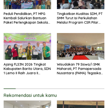
Peduli Pendidikan, PT MPG
Tingkatkan Kualitas SDM, PT
Kembali Salurkan Bantuan
SMM Turut Isi Perkuliahan
Paket Perlengkapan Sekolah
Melalui Program CSR Pilar
Kepada 3 Sekolah Dasar
Pendidikan
Ajang FLS3N 2026 Tingkat
Wisudakan 79 Siswa/i SMK
Kabupaten Barito Utara, SDN
Maharati, PT Pamapersada
1 Lemo II Raih Juara II
Nusantara (PAMA) Tegaskan
Kategori Pantonim
Komitmen Jangka Panjang
Terhadap Dunia Pendidikan
Rekomendasi untuk kamu