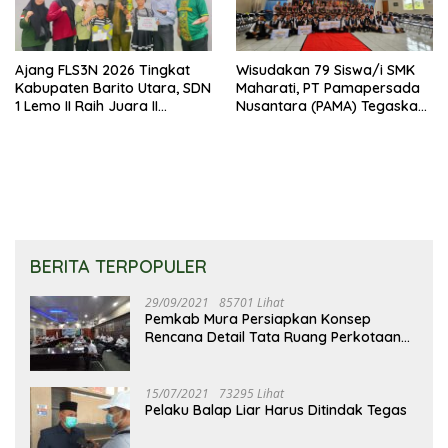
Ajang FLS3N 2026 Tingkat
Wisudakan 79 Siswa/i SMK
Kabupaten Barito Utara, SDN
Maharati, PT Pamapersada
1 Lemo II Raih Juara II
Nusantara (PAMA) Tegaskan
Kategori Pantonim
Komitmen Jangka Panjang
Terhadap Dunia Pendidikan
BERITA TERPOPULER
29/09/2021
85701 Lihat
Pemkab Mura Persiapkan Konsep
Rencana Detail Tata Ruang Perkotaan
Puruk Cahu
15/07/2021
73295 Lihat
Pelaku Balap Liar Harus Ditindak Tegas