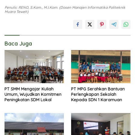
Penulis: RENO, S.Kom., M.I.Kom. (Dosen Manajen Informatika Politeknik
Muara Teweh)
Baca Juga
PT SMM Mengajar Kuliah
PT MPG Serahkan Bantuan
Umum, Wujudkan Komitmen
Perlengkapan Sekolah
Peningkatan SDM Lokal
Kepada SDN 1 Karamuan