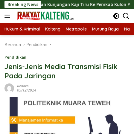
Langsung
sungkan Kunjungan Kaji Tiru Ke Pemkab Kulon Progo
Breaking News
L
ke
konten
Hukum & Kriminal
Kalteng
Metropolis
Murung Raya
Nasi
Beranda
Pendidikan
Pendidikan
Jenis-Jenis Media Transmisi Fisik
Pada Jaringan
Redaksi
05/12/2024