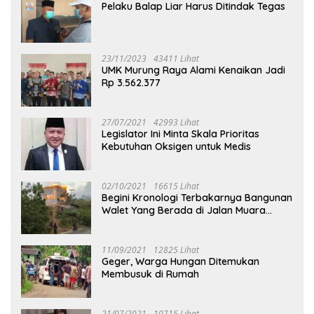
Pelaku Balap Liar Harus Ditindak Tegas
23/11/2023
43411 Lihat
UMK Murung Raya Alami Kenaikan Jadi
Rp 3.562.377
27/07/2021
42993 Lihat
Legislator Ini Minta Skala Prioritas
Kebutuhan Oksigen untuk Medis
02/10/2021
16615 Lihat
Begini Kronologi Terbakarnya Bangunan
Walet Yang Berada di Jalan Muara
Tuhup
11/09/2021
12825 Lihat
Geger, Warga Hungan Ditemukan
Membusuk di Rumah
21/07/2021
10715 Lihat