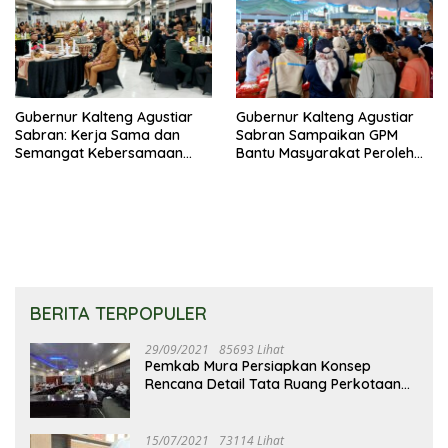
Gubernur Kalteng Agustiar
Gubernur Kalteng Agustiar
Sabran: Kerja Sama dan
Sabran Sampaikan GPM
Semangat Kebersamaan
Bantu Masyarakat Peroleh
Merupakan Keberhasilan
Kebutuhan Harga
Pembangunan
Terjangkau
BERITA TERPOPULER
29/09/2021
85693 Lihat
Pemkab Mura Persiapkan Konsep
Rencana Detail Tata Ruang Perkotaan
Puruk Cahu
15/07/2021
73114 Lihat