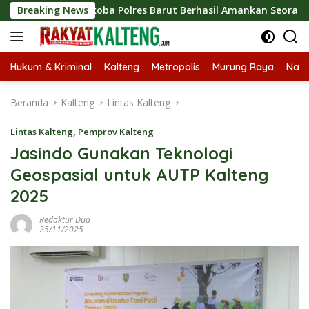
Langsung
esnarkoba Polres Barut Berhasil Amankan Seorang Pria Siap Ed
Breaking News
ke
konten
Hukum & Kriminal
Kalteng
Metropolis
Murung Raya
Nasi
Beranda
Kalteng
Lintas Kalteng
Lintas Kalteng
,
Pemprov Kalteng
Jasindo Gunakan Teknologi
Geospasial untuk AUTP Kalteng
2025
Redaktur Dua
25/11/2025