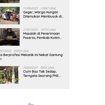
Jalan Muara Tuhup
11/09/2021
12847 Lihat
Geger, Warga Hungan
Ditemukan Membusuk di
Rumah
21/07/2021
10772 Lihat
Masalah di Penerimaan
Peserta, Pemkab Kotim
Harus Cari Solusi
/07/2022
10303 Lihat
ia Berprofesi Mekanik Ini Nekat Gantung
ri
29/06/2021
9992 Lihat
Cium Bau Tak Sedap,
Ternyata Seorang PNS
Aktif di Mura Tewas di
Rumah Kopel