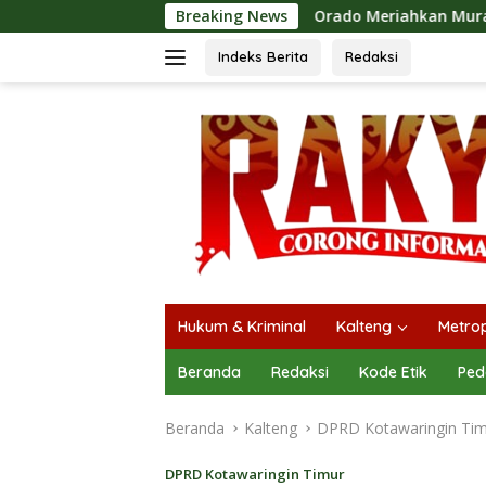
Langsung
Orado Meriahkan Mura Expo 2026, Bupati 
Breaking News
ke
konten
Indeks Berita
Redaksi
Hukum & Kriminal
Kalteng
Metrop
Beranda
Redaksi
Kode Etik
Ped
Beranda
Kalteng
DPRD Kotawaringin Ti
DPRD Kotawaringin Timur