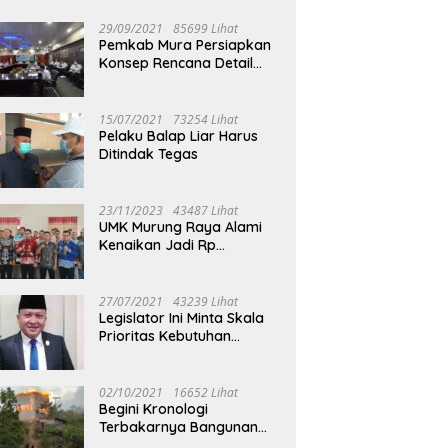
29/09/2021
85699 Lihat
Pemkab Mura Persiapkan
Konsep Rencana Detail
Tata Ruang Perkotaan
Puruk Cahu
15/07/2021
73254 Lihat
Pelaku Balap Liar Harus
Ditindak Tegas
23/11/2023
43487 Lihat
UMK Murung Raya Alami
Kenaikan Jadi Rp
3.562.377
27/07/2021
43239 Lihat
Legislator Ini Minta Skala
Prioritas Kebutuhan
Oksigen untuk Medis
02/10/2021
16652 Lihat
Begini Kronologi
Terbakarnya Bangunan
Walet Yang Berada di