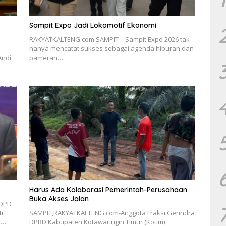
Sampit Expo Jadi Lokomotif Ekonomi
RAKYATKALTENG.com SAMPIT – Sampit Expo 2026 tak
hanya mencatat sukses sebagai agenda hiburan dan
Andi
pameran…
Harus Ada Kolaborasi Pemerintah-Perusahaan
Buka Akses Jalan
 DPD
i.
SAMPIT,RAKYATKALTENG.com-Anggota Fraksi Gerindra
m…
DPRD Kabupaten Kotawaringin Timur (Kotim)