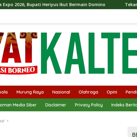
Heriyus Ikut Bermain Domino
Tekan Stunting, Heriyus 
olis
Murung Raya
Nasional
Olahraga
Opini
Pendi
oman Media Siber
Disclaimer
Privacy Policy
Indeks Berit
mur
B