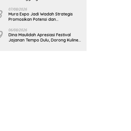
8
07/08/2026
Mura Expo Jadi Wadah Strategis
Promosikan Potensi dan
Pembangunan Daerah
9
06/08/2026
Dina Maulidah Apresiasi Festival
Jajanan Tempo Dulu, Dorong Kuliner
Tradisional Tetap Lestari