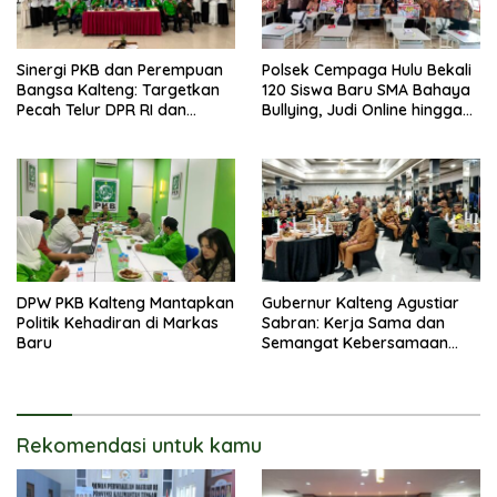
Sinergi PKB dan Perempuan
Polsek Cempaga Hulu Bekali
Bangsa Kalteng: Targetkan
120 Siswa Baru SMA Bahaya
Pecah Telur DPR RI dan
Bullying, Judi Online hingga
Kuasai Legislatif 2029
Narkoba
DPW PKB Kalteng Mantapkan
Gubernur Kalteng Agustiar
Politik Kehadiran di Markas
Sabran: Kerja Sama dan
Baru
Semangat Kebersamaan
Merupakan Keberhasilan
Pembangunan
Rekomendasi untuk kamu