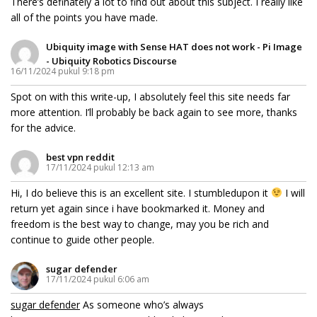
There’s definately a lot to find out about this subject. I really like
all of the points you have made.
Ubiquity image with Sense HAT does not work - Pi Image
- Ubiquity Robotics Discourse
16/11/2024 pukul 9:18 pm
Spot on with this write-up, I absolutely feel this site needs far
more attention. I’ll probably be back again to see more, thanks
for the advice.
best vpn reddit
17/11/2024 pukul 12:13 am
Hi, I do believe this is an excellent site. I stumbledupon it
I will
return yet again since i have bookmarked it. Money and
freedom is the best way to change, may you be rich and
continue to guide other people.
sugar defender
17/11/2024 pukul 6:06 am
sugar defender
As someone who’s always