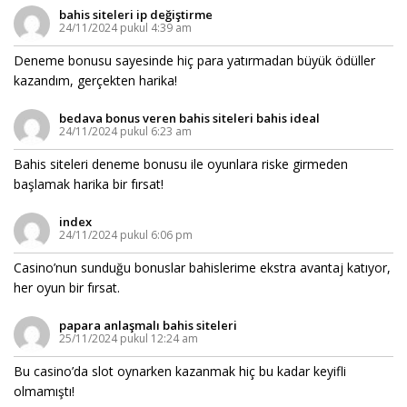
bahis siteleri ip değiştirme
24/11/2024 pukul 4:39 am
Deneme bonusu sayesinde hiç para yatırmadan büyük ödüller
kazandım, gerçekten harika!
bedava bonus veren bahis siteleri bahis ideal
24/11/2024 pukul 6:23 am
Bahis siteleri deneme bonusu ile oyunlara riske girmeden
başlamak harika bir fırsat!
index
24/11/2024 pukul 6:06 pm
Casino’nun sunduğu bonuslar bahislerime ekstra avantaj katıyor,
her oyun bir fırsat.
papara anlaşmalı bahis siteleri
25/11/2024 pukul 12:24 am
Bu casino’da slot oynarken kazanmak hiç bu kadar keyifli
olmamıştı!