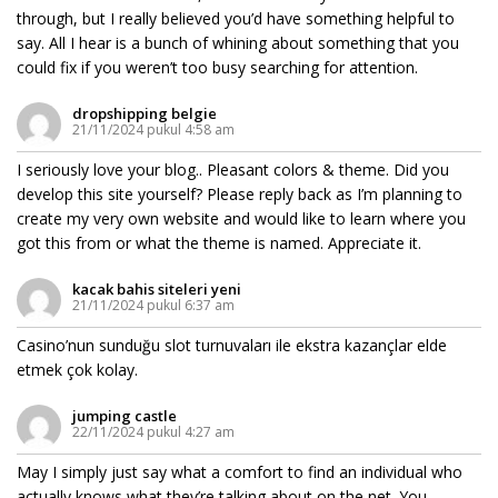
through, but I really believed you’d have something helpful to
say. All I hear is a bunch of whining about something that you
could fix if you weren’t too busy searching for attention.
dropshipping belgie​
21/11/2024 pukul 4:58 am
I seriously love your blog.. Pleasant colors & theme. Did you
develop this site yourself? Please reply back as I’m planning to
create my very own website and would like to learn where you
got this from or what the theme is named. Appreciate it.
kacak bahis siteleri yeni
21/11/2024 pukul 6:37 am
Casino’nun sunduğu slot turnuvaları ile ekstra kazançlar elde
etmek çok kolay.
jumping castle
22/11/2024 pukul 4:27 am
May I simply just say what a comfort to find an individual who
actually knows what they’re talking about on the net. You