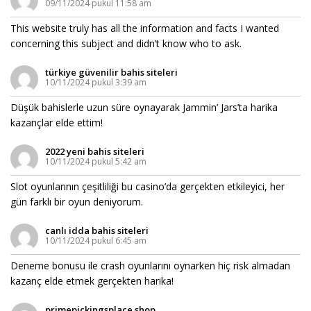
09/11/2024 pukul 11:58 am
This website truly has all the information and facts I wanted
concerning this subject and didn’t know who to ask.
türkiye güvenilir bahis siteleri
10/11/2024 pukul 3:39 am
Düşük bahislerle uzun süre oynayarak Jammin’ Jars’ta harika
kazançlar elde ettim!
2022 yeni bahis siteleri
10/11/2024 pukul 5:42 am
Slot oyunlarının çeşitliliği bu casino’da gerçekten etkileyici, her
gün farklı bir oyun deniyorum.
canlı idda bahis siteleri
10/11/2024 pukul 6:45 am
Deneme bonusu ile crash oyunlarını oynarken hiç risk almadan
kazanç elde etmek gerçekten harika!
primepickingsplace.shop