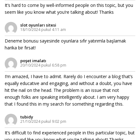
It’s hard to come by well-informed people on this topic, but you
seem like you know what you’re talking about! Thanks
slot oyunları sitesi
18/10/2024 pukul 4:11 am
Deneme bonusu sayesinde oyunlara sıfır yatırımla başlamak
harika bir fırsat!
poşet imalatı
20/10/2024 pukul 6:58 pm
I’m amazed, I have to admit. Rarely do I encounter a blog that’s
equally educative and engaging, and without a doubt, you have
hit the nail on the head. The problem is an issue that not
enough folks are speaking intelligently about. I am very happy
that I found this in my search for something regarding this.
tubidy
21/10/2024 pukul 9:02 pm
It’s difficult to find experienced people in this particular topic, but
you sound like you know what you’re talking about! Thanks