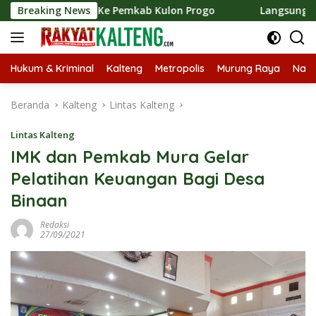
Langsung
 Ke Pemkab Kulon Progo
Breaking News
Langsungkan Kaji Tiru, Bupat
ke
konten
Hukum & Kriminal
Kalteng
Metropolis
Murung Raya
Nasi
Beranda
Kalteng
Lintas Kalteng
Lintas Kalteng
IMK dan Pemkab Mura Gelar
Pelatihan Keuangan Bagi Desa
Binaan
Redaksi
27/09/2021