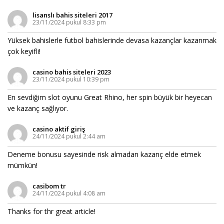
lisanslı bahis siteleri 2017
23/11/2024 pukul 8:33 pm
Yüksek bahislerle futbol bahislerinde devasa kazançlar kazanmak
çok keyifli!
casino bahis siteleri 2023
23/11/2024 pukul 10:39 pm
En sevdiğim slot oyunu Great Rhino, her spin büyük bir heyecan
ve kazanç sağlıyor.
casino aktif giriş
24/11/2024 pukul 2:44 am
Deneme bonusu sayesinde risk almadan kazanç elde etmek
mümkün!
casibom tr
24/11/2024 pukul 4:08 am
Thanks for thr great article!