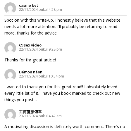
casino bet
22/11/2024 pukul 4:58 pm
Spot on with this write-up, I honestly believe that this website
needs a lot more attention. I’ll probably be returning to read
more, thanks for the advice.
69 sex video
22/11/2024 pukul 9:28 pm
Thanks for thr great article!
Démon néon
22/11/2024 pukul 10:34 pm
I wanted to thank you for this great read!! I absolutely loved
every little bit of it. I have you book marked to check out new
things you post…
工商廈派傳單
23/11/2024 pukul 4:42 am
A motivating discussion is definitely worth comment. There’s no