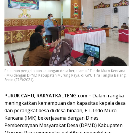
Pelatihan pengelolaan keuangan desa kerjasama PT Indo Muro Kencana
(IMK) dengan DPMD Kabupaten Murung Raya, di GPU Tira Tangka Balang,
Senin (27/9/2021).
PURUK CAHU, RAKYATKALTENG.com –
Dalam rangka
meningkatkan kemampuan dan kapasitas kepala desa
dan perangkat desa di desa binaan, PT. Indo Muro
Kencana (IMK) bekerjasama dengan Dinas
Pemberdayaan Masyarakat Desa (DPMD) Kabupaten
Murung Raya menggelar pelatihan pengelolaan