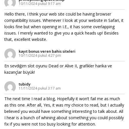
10/11/2024 pukul 9:17 am
Hello there, I think your web site could be having browser
compatibility issues. Whenever I look at your website in Safari, it
looks fine but when opening in I.E., it has some overlapping
issues. I merely wanted to give you a quick heads up! Besides
that, excellent website.
kayıt bonus veren bahis siteleri
10/11/2024 pukul 4:27 pm
En sevdiğim slot oyunu Dead or Alive II, grafikler harika ve
kazançlar büyük!
tubidy
11/11/2024 pukul 3:17 am
The next time I read a blog, Hopefully it won’t fail me as much
as this one. After all, Yes, it was my choice to read, but I actually
believed you would have something interesting to talk about. All
I hear is a bunch of whining about something you could possibly
fix if you were not too busy looking for attention.