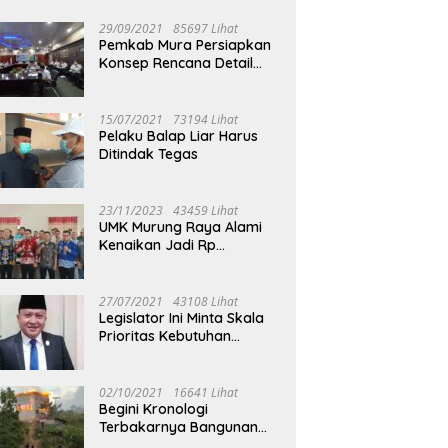
29/09/2021
85697 Lihat
Pemkab Mura Persiapkan
Konsep Rencana Detail
Tata Ruang Perkotaan
Puruk Cahu
15/07/2021
73194 Lihat
Pelaku Balap Liar Harus
Ditindak Tegas
23/11/2023
43459 Lihat
UMK Murung Raya Alami
Kenaikan Jadi Rp
3.562.377
27/07/2021
43108 Lihat
Legislator Ini Minta Skala
Prioritas Kebutuhan
Oksigen untuk Medis
02/10/2021
16641 Lihat
Begini Kronologi
Terbakarnya Bangunan
Walet Yang Berada di