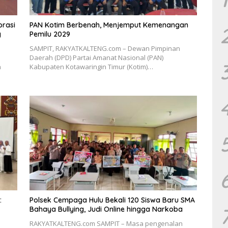
orasi
PAN Kotim Berbenah, Menjemput Kemenangan
g
Pemilu 2029
SAMPIT, RAKYATKALTENG.com – Dewan Pimpinan
Daerah (DPD) Partai Amanat Nasional (PAN)
h
Kabupaten Kotawaringin Timur (Kotim)…
:
Polsek Cempaga Hulu Bekali 120 Siswa Baru SMA
Bahaya Bullying, Judi Online hingga Narkoba
RAKYATKALTENG.com SAMPIT – Masa pengenalan