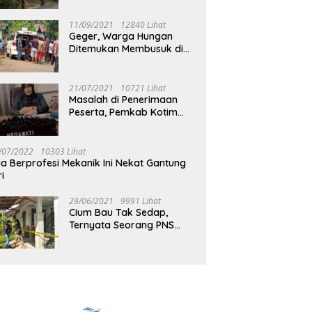
Jalan Muara Tuhup
11/09/2021
12840 Lihat
Geger, Warga Hungan
Ditemukan Membusuk di
Rumah
21/07/2021
10721 Lihat
Masalah di Penerimaan
Peserta, Pemkab Kotim
Harus Cari Solusi
/07/2022
10303 Lihat
ia Berprofesi Mekanik Ini Nekat Gantung
ri
29/06/2021
9991 Lihat
Cium Bau Tak Sedap,
Ternyata Seorang PNS
Aktif di Mura Tewas di
Rumah Kopel