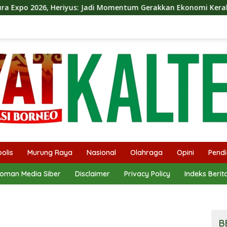
 Jadi Momentum Gerakkan Ekonomi Kerakyatan
Dina Mau
olis
Murung Raya
Nasional
Olahraga
Opini
Pendi
oman Media Siber
Disclaimer
Privacy Policy
Indeks Berit
B