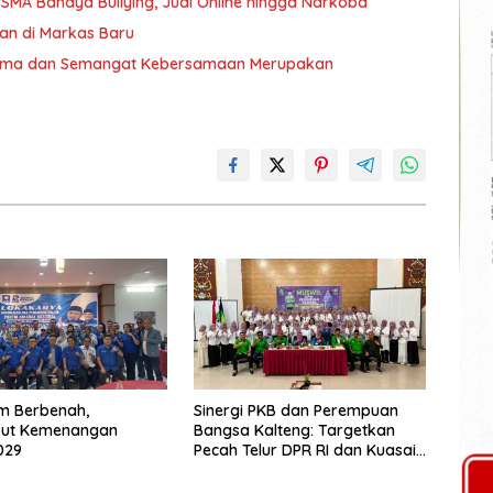
 SMA Bahaya Bullying, Judi Online hingga Narkoba
an di Markas Baru
 Sama dan Semangat Kebersamaan Merupakan
m Berbenah,
Sinergi PKB dan Perempuan
ut Kemenangan
Bangsa Kalteng: Targetkan
029
Pecah Telur DPR RI dan Kuasai
Legislatif 2029