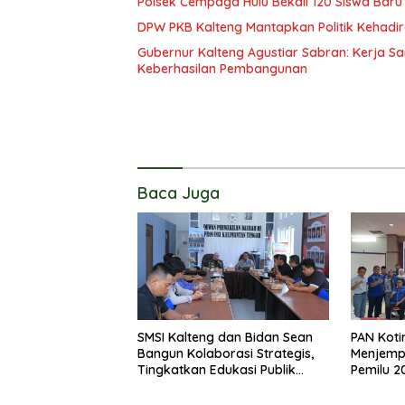
Polsek Cempaga Hulu Bekali 120 Siswa Baru
DPW PKB Kalteng Mantapkan Politik Kehadir
Gubernur Kalteng Agustiar Sabran: Kerja
Keberhasilan Pembangunan
Baca Juga
SMSI Kalteng dan Bidan Sean
PAN Koti
Bangun Kolaborasi Strategis,
Menjemp
Tingkatkan Edukasi Publik
Pemilu 2
tentang Peran DPD RI