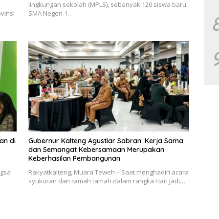
lingkungan sekolah (MPLS), sebanyak 120 siswa baru
vinsi
SMA Negeri 1…
an di
Gubernur Kalteng Agustiar Sabran: Kerja Sama
dan Semangat Kebersamaan Merupakan
Keberhasilan Pembangunan
ngsa
Rakyatkalteng, Muara Teweh – Saat menghadiri acara
syukuran dan ramah tamah dalam rangka Hari Jadi…