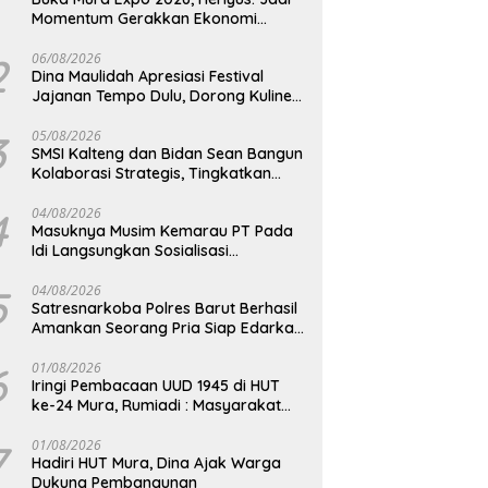
Momentum Gerakkan Ekonomi
Kerakyatan
2
06/08/2026
Dina Maulidah Apresiasi Festival
Jajanan Tempo Dulu, Dorong Kuliner
Tradisional Tetap Lestari
3
05/08/2026
SMSI Kalteng dan Bidan Sean Bangun
Kolaborasi Strategis, Tingkatkan
Edukasi Publik tentang Peran DPD RI
4
04/08/2026
Masuknya Musim Kemarau PT Pada
Idi Langsungkan Sosialisasi
Himbauan Karhutla
5
04/08/2026
Satresnarkoba Polres Barut Berhasil
Amankan Seorang Pria Siap Edarkan
Narkotika Jenis Sabu Seberat 5,05
Gram
6
01/08/2026
Iringi Pembacaan UUD 1945 di HUT
ke-24 Mura, Rumiadi : Masyarakat
Punya Andil Wujudkan Pembangunan
yang Lebih Besar
7
01/08/2026
Hadiri HUT Mura, Dina Ajak Warga
Dukung Pembangunan