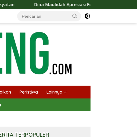
lidah Apresiasi Festival Jajanan Tempo Dulu, Dorong Kuliner Tr
dikan
Peristiwa
Lainnya
a
ERITA TERPOPULER