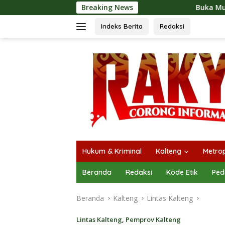
Langsung
Breaking News
Buka Mura Expo 2026, Heriyus:
ke
konten
Indeks Berita
Redaksi
Hukum & Kriminal
Kalteng
Metrop
Beranda
Redaksi
Kode Etik
Ped
Beranda
Kalteng
Lintas Kalteng
Lintas Kalteng
,
Pemprov Kalteng