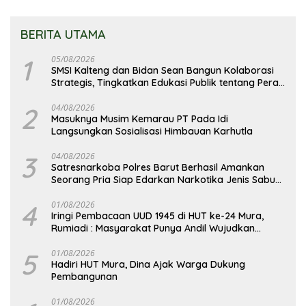
BERITA UTAMA
1
05/08/2026
SMSI Kalteng dan Bidan Sean Bangun Kolaborasi
Strategis, Tingkatkan Edukasi Publik tentang Peran
DPD RI
2
04/08/2026
Masuknya Musim Kemarau PT Pada Idi
Langsungkan Sosialisasi Himbauan Karhutla
3
04/08/2026
Satresnarkoba Polres Barut Berhasil Amankan
Seorang Pria Siap Edarkan Narkotika Jenis Sabu
Seberat 5,05 Gram
4
01/08/2026
Iringi Pembacaan UUD 1945 di HUT ke-24 Mura,
Rumiadi : Masyarakat Punya Andil Wujudkan
Pembangunan yang Lebih Besar
5
01/08/2026
Hadiri HUT Mura, Dina Ajak Warga Dukung
Pembangunan
01/08/2026