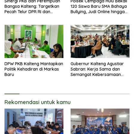
Sinergi PKB dan Perempuan
Polsek Cempaga Hulu Bekali
Bangsa Kalteng: Targetkan
120 Siswa Baru SMA Bahaya
Pecah Telur DPR RI dan
Bullying, Judi Online hingga
Kuasai Legislatif 2029
Narkoba
DPW PKB Kalteng Mantapkan
Gubernur Kalteng Agustiar
Politik Kehadiran di Markas
Sabran: Kerja Sama dan
Baru
Semangat Kebersamaan
Merupakan Keberhasilan
Pembangunan
Rekomendasi untuk kamu