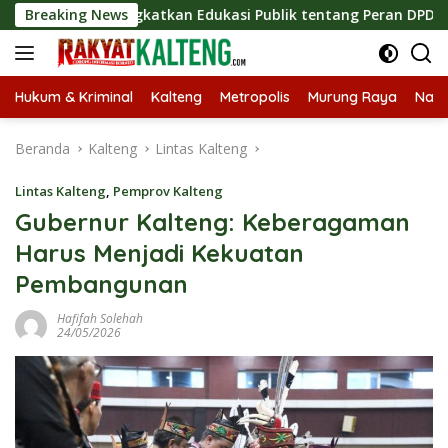
Langsung
s, Tingkatkan Edukasi Publik tentang Peran DPD RI
Breaking News
Mas
ke
konten
Hukum & Kriminal
Kalteng
Metropolis
Murung Raya
Nasi
Beranda
Kalteng
Lintas Kalteng
Lintas Kalteng
,
Pemprov Kalteng
Gubernur Kalteng: Keberagaman
Harus Menjadi Kekuatan
Pembangunan
Hafifah Solehah
24/05/2026