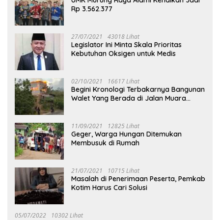
Rp 3.562.377
27/07/2021
43018 Lihat
Legislator Ini Minta Skala Prioritas
Kebutuhan Oksigen untuk Medis
02/10/2021
16617 Lihat
Begini Kronologi Terbakarnya Bangunan
Walet Yang Berada di Jalan Muara
Tuhup
11/09/2021
12825 Lihat
Geger, Warga Hungan Ditemukan
Membusuk di Rumah
21/07/2021
10715 Lihat
Masalah di Penerimaan Peserta, Pemkab
Kotim Harus Cari Solusi
05/07/2022
10302 Lihat