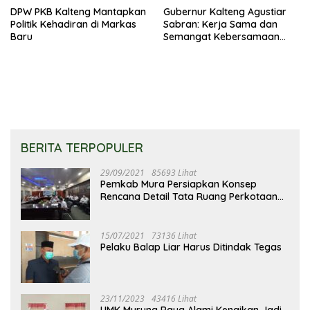
DPW PKB Kalteng Mantapkan
Gubernur Kalteng Agustiar
Politik Kehadiran di Markas
Sabran: Kerja Sama dan
Baru
Semangat Kebersamaan
Merupakan Keberhasilan
Pembangunan
BERITA TERPOPULER
29/09/2021
85693 Lihat
Pemkab Mura Persiapkan Konsep
Rencana Detail Tata Ruang Perkotaan
Puruk Cahu
15/07/2021
73136 Lihat
Pelaku Balap Liar Harus Ditindak Tegas
23/11/2023
43416 Lihat
UMK Murung Raya Alami Kenaikan Jadi