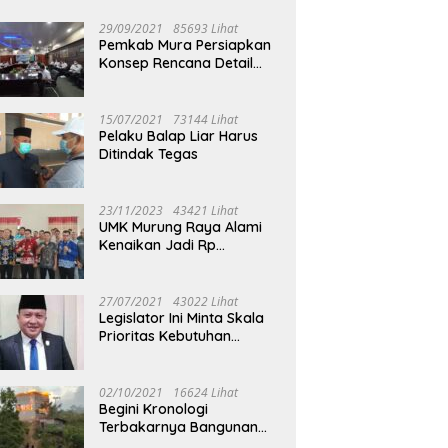
29/09/2021
85693 Lihat
Pemkab Mura Persiapkan
Konsep Rencana Detail
Tata Ruang Perkotaan
Puruk Cahu
15/07/2021
73144 Lihat
Pelaku Balap Liar Harus
Ditindak Tegas
23/11/2023
43421 Lihat
UMK Murung Raya Alami
Kenaikan Jadi Rp
3.562.377
27/07/2021
43022 Lihat
Legislator Ini Minta Skala
Prioritas Kebutuhan
Oksigen untuk Medis
02/10/2021
16624 Lihat
Begini Kronologi
Terbakarnya Bangunan
Walet Yang Berada di