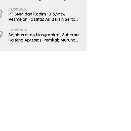
Berkelanjutan
8
01/08/2026
PT SMM dan Kodim 1013/Mtw
Resmikan Fasilitas Air Bersih Serta
Bagikan Paket Sembako Kepada
Masyarakat
9
01/08/2026
Sejahterakan Masyarakat, Gubernur
Kalteng Apresiasi Pemkab Murung
Raya