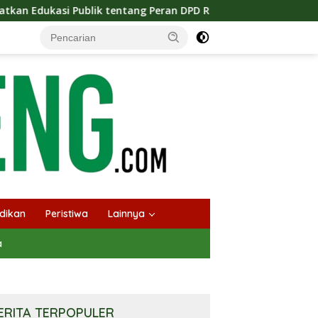
ntang Peran DPD RI
Masuknya Musim Kemarau PT Pada I
dikan
Peristiwa
Lainnya
a
ERITA TERPOPULER