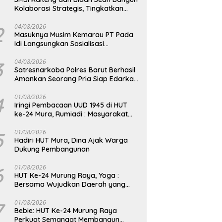
Kolaborasi Strategis, Tingkatkan
Edukasi Publik tentang Peran DPD RI
2
04/08/2026
Masuknya Musim Kemarau PT Pada
Idi Langsungkan Sosialisasi
Himbauan Karhutla
3
04/08/2026
Satresnarkoba Polres Barut Berhasil
Amankan Seorang Pria Siap Edarkan
Narkotika Jenis Sabu Seberat 5,05
Gram
4
01/08/2026
Iringi Pembacaan UUD 1945 di HUT
ke-24 Mura, Rumiadi : Masyarakat
Punya Andil Wujudkan Pembangunan
yang Lebih Besar
5
01/08/2026
Hadiri HUT Mura, Dina Ajak Warga
Dukung Pembangunan
6
01/08/2026
HUT Ke-24 Murung Raya, Yoga :
Bersama Wujudkan Daerah yang
Berdaya Saing
7
01/08/2026
Bebie: HUT Ke-24 Murung Raya
Perkuat Semangat Membangun