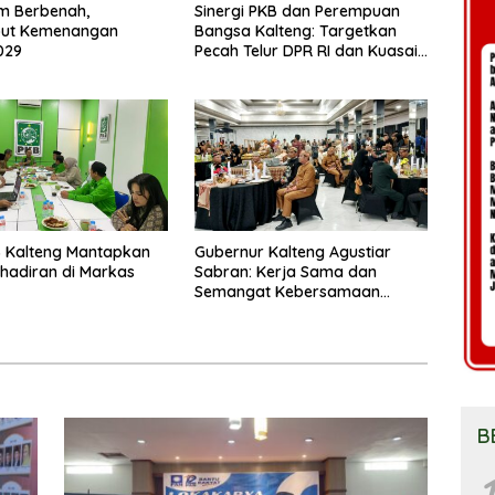
m Berbenah,
Sinergi PKB dan Perempuan
ut Kemenangan
Bangsa Kalteng: Targetkan
029
Pecah Telur DPR RI dan Kuasai
Legislatif 2029
 Kalteng Mantapkan
Gubernur Kalteng Agustiar
Kehadiran di Markas
Sabran: Kerja Sama dan
Semangat Kebersamaan
Merupakan Keberhasilan
Pembangunan
B
1