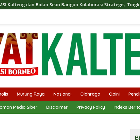
ean Bangun Kolaborasi Strategis, Tingkatkan Edukasi Publik te
olis
Murung Raya
Nasional
Olahraga
Opini
Pendi
oman Media Siber
Disclaimer
Privacy Policy
Indeks Berit
B