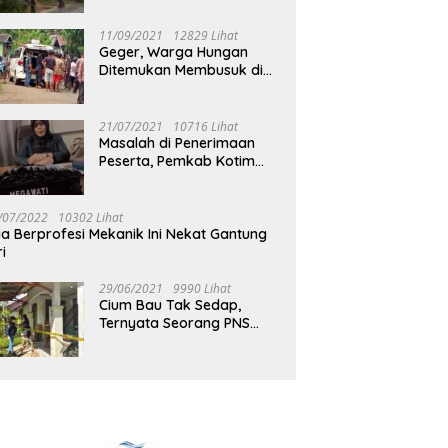
Jalan Muara Tuhup
11/09/2021
12829 Lihat
Geger, Warga Hungan
Ditemukan Membusuk di
Rumah
21/07/2021
10716 Lihat
Masalah di Penerimaan
Peserta, Pemkab Kotim
Harus Cari Solusi
/07/2022
10302 Lihat
ia Berprofesi Mekanik Ini Nekat Gantung
ri
29/06/2021
9990 Lihat
Cium Bau Tak Sedap,
Ternyata Seorang PNS
Aktif di Mura Tewas di
Rumah Kopel