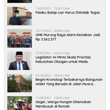
15/07/2021
73261 Lihat
Pelaku Balap Liar Harus Ditindak Tegas
23/11/2023
43496 Lihat
UMK Murung Raya Alami Kenaikan Jadi
Rp 3.562.377
27/07/2021
43247 Lihat
Legislator Ini Minta Skala Prioritas
Kebutuhan Oksigen untuk Medis
02/10/2021
16655 Lihat
Begini Kronologi Terbakarnya Bangunan
Walet Yang Berada di Jalan Muara
Tuhup
11/09/2021
12850 Lihat
Geger, Warga Hungan Ditemukan
Membusuk di Rumah