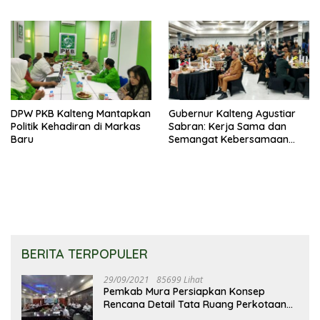
Kuasai Legislatif 2029
Narkoba
DPW PKB Kalteng Mantapkan
Gubernur Kalteng Agustiar
Politik Kehadiran di Markas
Sabran: Kerja Sama dan
Baru
Semangat Kebersamaan
Merupakan Keberhasilan
Pembangunan
BERITA TERPOPULER
29/09/2021
85699 Lihat
Pemkab Mura Persiapkan Konsep
Rencana Detail Tata Ruang Perkotaan
Puruk Cahu