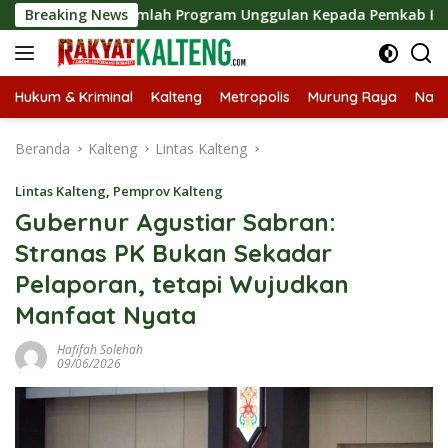
Langsung
arkan Sejumlah Program Unggulan Kepada Pemkab Barut
Breaking News
ke
konten
Hukum & Kriminal
Kalteng
Metropolis
Murung Raya
Nasi
Beranda
Kalteng
Lintas Kalteng
Lintas Kalteng
,
Pemprov Kalteng
Gubernur Agustiar Sabran:
Stranas PK Bukan Sekadar
Pelaporan, tetapi Wujudkan
Manfaat Nyata
Hafifah Solehah
09/06/2026