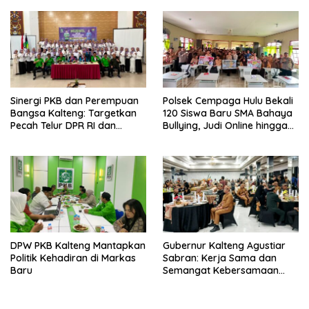
Sinergi PKB dan Perempuan
Polsek Cempaga Hulu Bekali
Bangsa Kalteng: Targetkan
120 Siswa Baru SMA Bahaya
Pecah Telur DPR RI dan
Bullying, Judi Online hingga
Kuasai Legislatif 2029
Narkoba
DPW PKB Kalteng Mantapkan
Gubernur Kalteng Agustiar
Politik Kehadiran di Markas
Sabran: Kerja Sama dan
Baru
Semangat Kebersamaan
Merupakan Keberhasilan
Pembangunan