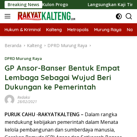
Langsung
 Pemkab Kulon Progo
Breaking News
Langsungkan Kaji Tiru, Bupati Ba
ke
konten
Hukum & Kriminal
Kalteng
Metropolis
Murung Raya
Nasi
Beranda
Kalteng
DPRD Murung Raya
DPRD Murung Raya
GP Ansor-Banser Bentuk Empat
Lembaga Sebagai Wujud Beri
Dukungan ke Pemerintah
Redaksi
28/02/2021
PURUK CAHU -RAKYATKALTENG –
Dalam rangka
mendukung kebijakan pemerintah dalam Menata
kelola pembangunan dan sumberdaya manusia,