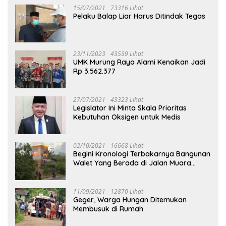
15/07/2021
73316 Lihat
Pelaku Balap Liar Harus Ditindak Tegas
23/11/2023
43539 Lihat
UMK Murung Raya Alami Kenaikan Jadi
Rp 3.562.377
27/07/2021
43323 Lihat
Legislator Ini Minta Skala Prioritas
Kebutuhan Oksigen untuk Medis
02/10/2021
16668 Lihat
Begini Kronologi Terbakarnya Bangunan
Walet Yang Berada di Jalan Muara
Tuhup
11/09/2021
12870 Lihat
Geger, Warga Hungan Ditemukan
Membusuk di Rumah