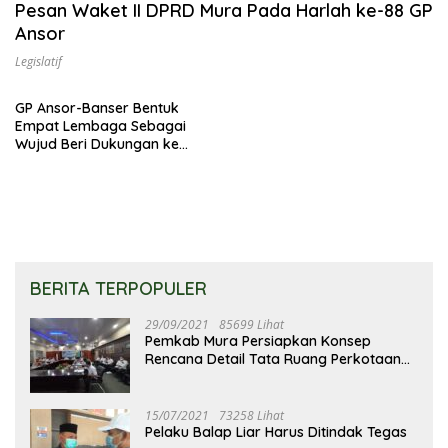
Pesan Waket II DPRD Mura Pada Harlah ke-88 GP
Ansor
Legislatif
GP Ansor-Banser Bentuk
Empat Lembaga Sebagai
Wujud Beri Dukungan ke
Pemerintah
BERITA TERPOPULER
29/09/2021
85699 Lihat
Pemkab Mura Persiapkan Konsep
Rencana Detail Tata Ruang Perkotaan
Puruk Cahu
15/07/2021
73258 Lihat
Pelaku Balap Liar Harus Ditindak Tegas