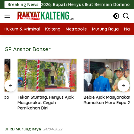
Langsung
n Mura Expo 2026, Bupati Heriyus Ikut Bermain Domino
Breaking News
ke
konten
Hukum & Kriminal
Kalteng
Metropolis
Murung Raya
Nasi
GP Anshor Banser
Tekan Stunting, Heriyus Ajak
Bebie Ajak Masyarakat
Masyarakat Cegah
Ramaikan Mura Expo 2026
Pernikahan Dini
DPRD Murung Raya
24/04/2022