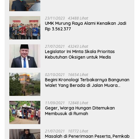
23/11/2023
43488 Lihat
UMK Murung Raya Alami Kenaikan Jadi
Rp 3.562.377
27/07/2021
43243 Lihat
Legislator Ini Minta Skala Prioritas
Kebutuhan Oksigen untuk Medis
02/10/2021
16654 Lihat
Begini Kronologi Terbakarnya Bangunan
Walet Yang Berada di Jalan Muara
Tuhup
11/09/2021
12848 Lihat
Geger, Warga Hungan Ditemukan
Membusuk di Rumah
21/07/2021
10772 Lihat
Masalah di Penerimaan Peserta, Pemkab