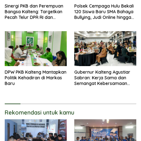
Sinergi PKB dan Perempuan
Polsek Cempaga Hulu Bekali
Bangsa Kalteng: Targetkan
120 Siswa Baru SMA Bahaya
Pecah Telur DPR RI dan
Bullying, Judi Online hingga
Kuasai Legislatif 2029
Narkoba
DPW PKB Kalteng Mantapkan
Gubernur Kalteng Agustiar
Politik Kehadiran di Markas
Sabran: Kerja Sama dan
Baru
Semangat Kebersamaan
Merupakan Keberhasilan
Pembangunan
Rekomendasi untuk kamu