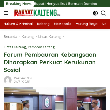
Langsung
po 2026, Bupati Heriyus Ikut Bermain Domino
Breaking News
Tekan St
ke
konten
Hukum & Kriminal
Kalteng
Metropolis
Murung Raya
Nasi
Beranda
Kalteng
Lintas Kalteng
Lintas Kalteng
,
Pemprov Kalteng
Forum Pembauran Kebangsaan
Diharapkan Perkuat Kerukunan
Sosial
Redaktur Dua
24/11/2025