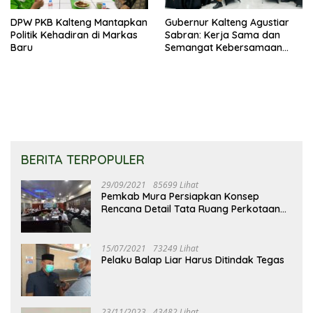
DPW PKB Kalteng Mantapkan
Gubernur Kalteng Agustiar
Politik Kehadiran di Markas
Sabran: Kerja Sama dan
Baru
Semangat Kebersamaan
Merupakan Keberhasilan
Pembangunan
BERITA TERPOPULER
29/09/2021
85699 Lihat
Pemkab Mura Persiapkan Konsep
Rencana Detail Tata Ruang Perkotaan
Puruk Cahu
15/07/2021
73249 Lihat
Pelaku Balap Liar Harus Ditindak Tegas
23/11/2023
43482 Lihat