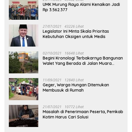
UMK Murung Raya Alami Kenaikan Jadi
Rp 3.562.377
27/07/2021
43226 Lihat
Legislator Ini Minta Skala Prioritas
Kebutuhan Oksigen untuk Medis
02/10/2021
16648 Lihat
Begini Kronologi Terbakarnya Bangunan
Walet Yang Berada di Jalan Muara
Tuhup
11/09/2021
12840 Lihat
Geger, Warga Hungan Ditemukan
Membusuk di Rumah
21/07/2021
10772 Lihat
Masalah di Penerimaan Peserta, Pemkab
Kotim Harus Cari Solusi