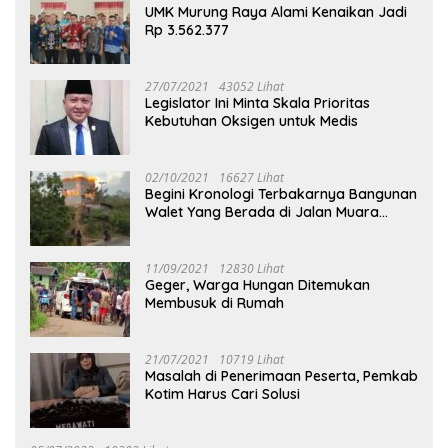
UMK Murung Raya Alami Kenaikan Jadi
Rp 3.562.377
27/07/2021
43052 Lihat
Legislator Ini Minta Skala Prioritas
Kebutuhan Oksigen untuk Medis
02/10/2021
16627 Lihat
Begini Kronologi Terbakarnya Bangunan
Walet Yang Berada di Jalan Muara
Tuhup
11/09/2021
12830 Lihat
Geger, Warga Hungan Ditemukan
Membusuk di Rumah
21/07/2021
10719 Lihat
Masalah di Penerimaan Peserta, Pemkab
Kotim Harus Cari Solusi