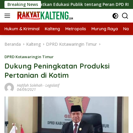
Langsung
Tingkatkan Edukasi Publik tentang Peran DPD RI
Breaking News
Masukn
ke
konten
Hukum & Kriminal
Kalteng
Metropolis
Murung Raya
Nasi
Beranda
Kalteng
DPRD Kotawaringin Timur
DPRD Kotawaringin Timur
Dukung Peningkatan Produksi
Pertanian di Kotim
Hafifah Solehah
-
Legislatif
04/09/2021