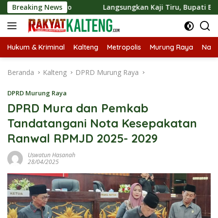
Langsung
n Progo
Breaking News
Langsungkan Kaji Tiru, Bupati Bantul Papark
ke
konten
Hukum & Kriminal
Kalteng
Metropolis
Murung Raya
Nasi
Beranda
Kalteng
DPRD Murung Raya
DPRD Murung Raya
DPRD Mura dan Pemkab
Tandatangani Nota Kesepakatan
Ranwal RPMJD 2025- 2029
Uswatun Hasanah
28/04/2025