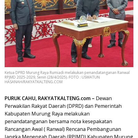
Ketua DPRD Murung Raya Rumiadi melakukan penandatanganan Ranwal
RPJMD 2025-2029, Senin (28/4/2025). FOTO : USWATUN
HASANAH/RAKYATKALTENG.COM
PURUK CAHU, RAKYATKALTENG.com –
Dewan
Perwakilan Rakyat Daerah (DPRD) dan Pemerintah
Kabupaten Murung Raya melakukan
penandatanganan bersama nota kesepakatan
Rancangan Awal ( Ranwal) Rencana Pembangunan
Jangka Menengah Daerah (RPJMD) Kabupaten Murung