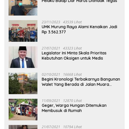
Pelaku Balap Liar Harus Ditindak Tegas
23/11/2023
43539 Lihat
UMK Murung Raya Alami Kenaikan Jadi
Rp 3.562.377
27/07/2021
43323 Lihat
Legislator Ini Minta Skala Prioritas
Kebutuhan Oksigen untuk Medis
02/10/2021
16668 Lihat
Begini Kronologi Terbakarnya Bangunan
Walet Yang Berada di Jalan Muara
Tuhup
11/09/2021
12870 Lihat
Geger, Warga Hungan Ditemukan
Membusuk di Rumah
21/07/2021
10794 Lihat