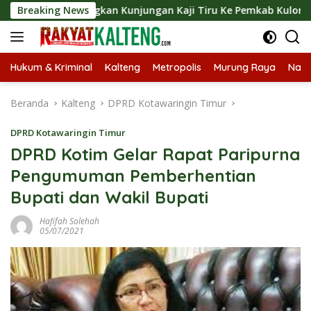
Langsung
angsungkan Kunjungan Kaji Tiru Ke Pemkab Kulon Progo
Breaking News
ke
konten
Hukum & Kriminal
Kalteng
Metropolis
Murung Raya
Nasi
Beranda
Kalteng
DPRD Kotawaringin Timur
DPRD Kotawaringin Timur
DPRD Kotim Gelar Rapat Paripurna
Pengumuman Pemberhentian
Bupati dan Wakil Bupati
Hafifah Solehah
05/07/2021