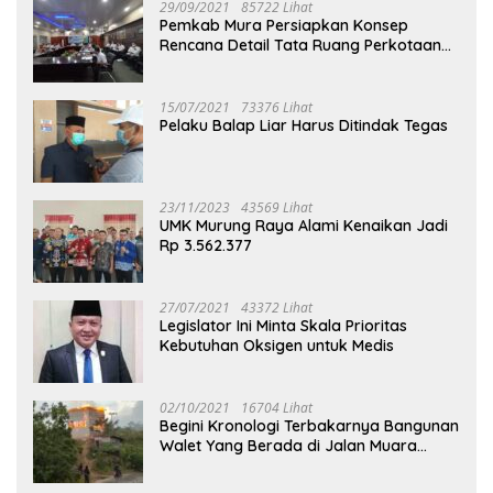
29/09/2021
85722 Lihat
Pemkab Mura Persiapkan Konsep
Rencana Detail Tata Ruang Perkotaan
Puruk Cahu
15/07/2021
73376 Lihat
Pelaku Balap Liar Harus Ditindak Tegas
23/11/2023
43569 Lihat
UMK Murung Raya Alami Kenaikan Jadi
Rp 3.562.377
27/07/2021
43372 Lihat
Legislator Ini Minta Skala Prioritas
Kebutuhan Oksigen untuk Medis
02/10/2021
16704 Lihat
Begini Kronologi Terbakarnya Bangunan
Walet Yang Berada di Jalan Muara
Tuhup