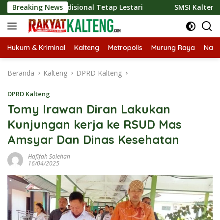
Langsung
r Tradisional Tetap Lestari
Breaking News
SMSI Kalteng dan Bidan Sea
ke
konten
Hukum & Kriminal
Kalteng
Metropolis
Murung Raya
Nasi
Beranda
Kalteng
DPRD Kalteng
DPRD Kalteng
Tomy Irawan Diran Lakukan
Kunjungan kerja ke RSUD Mas
Amsyar Dan Dinas Kesehatan
Hafifah Solehah
16/04/2025