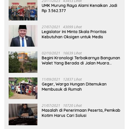
23/11/2023
43453 Lihat
UMK Murung Raya Alami Kenaikan Jadi
Rp 3.562.377
27/07/2021
43099 Lihat
Legislator Ini Minta Skala Prioritas
Kebutuhan Oksigen untuk Medis
02/10/2021
16639 Lihat
Begini Kronologi Terbakarnya Bangunan
Walet Yang Berada di Jalan Muara
Tuhup
11/09/2021
12837 Lihat
Geger, Warga Hungan Ditemukan
Membusuk di Rumah
21/07/2021
10720 Lihat
Masalah di Penerimaan Peserta, Pemkab
Kotim Harus Cari Solusi