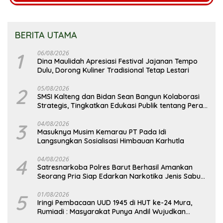
BERITA UTAMA
1
06/08/2026
Dina Maulidah Apresiasi Festival Jajanan Tempo
Dulu, Dorong Kuliner Tradisional Tetap Lestari
2
05/08/2026
SMSI Kalteng dan Bidan Sean Bangun Kolaborasi
Strategis, Tingkatkan Edukasi Publik tentang Peran
DPD RI
3
04/08/2026
Masuknya Musim Kemarau PT Pada Idi
Langsungkan Sosialisasi Himbauan Karhutla
4
04/08/2026
Satresnarkoba Polres Barut Berhasil Amankan
Seorang Pria Siap Edarkan Narkotika Jenis Sabu
Seberat 5,05 Gram
5
01/08/2026
Iringi Pembacaan UUD 1945 di HUT ke-24 Mura,
Rumiadi : Masyarakat Punya Andil Wujudkan
Pembangunan yang Lebih Besar