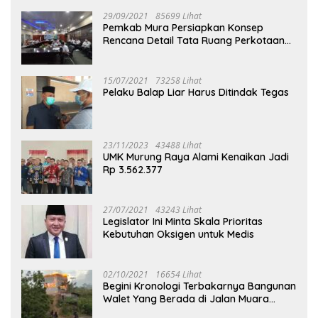
29/09/2021
85699 Lihat
Pemkab Mura Persiapkan Konsep
Rencana Detail Tata Ruang Perkotaan
Puruk Cahu
15/07/2021
73258 Lihat
Pelaku Balap Liar Harus Ditindak Tegas
23/11/2023
43488 Lihat
UMK Murung Raya Alami Kenaikan Jadi
Rp 3.562.377
27/07/2021
43243 Lihat
Legislator Ini Minta Skala Prioritas
Kebutuhan Oksigen untuk Medis
02/10/2021
16654 Lihat
Begini Kronologi Terbakarnya Bangunan
Walet Yang Berada di Jalan Muara
Tuhup