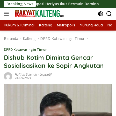
Langsung
 2026, Bupati Heriyus Ikut Bermain Domino
Breaking News
Tekan Stun
ke
konten
Hukum & Kriminal
Kalteng
Metropolis
Murung Raya
Nasi
Beranda
Kalteng
DPRD Kotawaringin Timur
DPRD Kotawaringin Timur
Dishub Kotim Diminta Gencar
Sosialisasikan ke Sopir Angkutan
Hafifah Solehah
-
Legislatif
24/09/2021