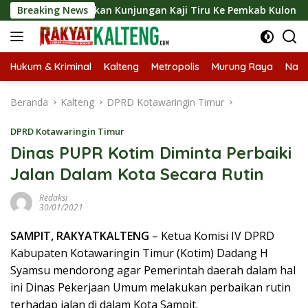
Langsung
ngsungkan Kunjungan Kaji Tiru Ke Pemkab Kulon Progo
Breaking News
ke
konten
Hukum & Kriminal
Kalteng
Metropolis
Murung Raya
Nasi
Beranda
Kalteng
DPRD Kotawaringin Timur
DPRD Kotawaringin Timur
Dinas PUPR Kotim Diminta Perbaiki
Jalan Dalam Kota Secara Rutin
Redaksi
30/01/2021
SAMPIT, RAKYATKALTENG
– Ketua Komisi IV DPRD
Kabupaten Kotawaringin Timur (Kotim) Dadang H
Syamsu mendorong agar Pemerintah daerah dalam hal
ini Dinas Pekerjaan Umum melakukan perbaikan rutin
terhadap jalan di dalam Kota Sampit.