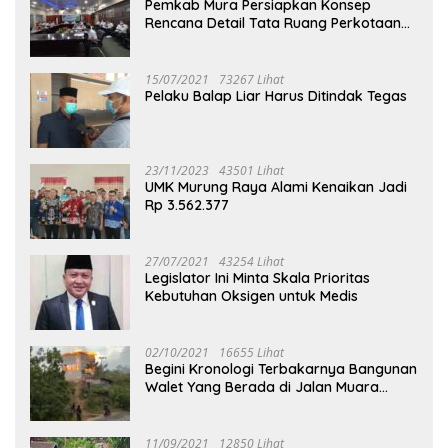
Pemkab Mura Persiapkan Konsep
Rencana Detail Tata Ruang Perkotaan
Puruk Cahu
15/07/2021
73267 Lihat
Pelaku Balap Liar Harus Ditindak Tegas
23/11/2023
43501 Lihat
UMK Murung Raya Alami Kenaikan Jadi
Rp 3.562.377
27/07/2021
43254 Lihat
Legislator Ini Minta Skala Prioritas
Kebutuhan Oksigen untuk Medis
02/10/2021
16655 Lihat
Begini Kronologi Terbakarnya Bangunan
Walet Yang Berada di Jalan Muara
Tuhup
11/09/2021
12850 Lihat