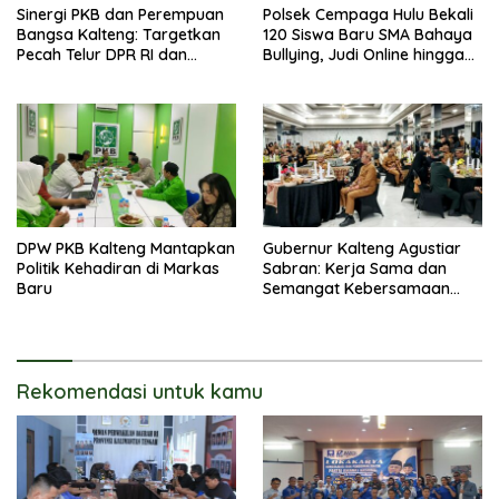
Sinergi PKB dan Perempuan
Polsek Cempaga Hulu Bekali
Bangsa Kalteng: Targetkan
120 Siswa Baru SMA Bahaya
Pecah Telur DPR RI dan
Bullying, Judi Online hingga
Kuasai Legislatif 2029
Narkoba
DPW PKB Kalteng Mantapkan
Gubernur Kalteng Agustiar
Politik Kehadiran di Markas
Sabran: Kerja Sama dan
Baru
Semangat Kebersamaan
Merupakan Keberhasilan
Pembangunan
Rekomendasi untuk kamu