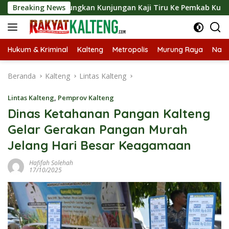
Langsung
t Langsungkan Kunjungan Kaji Tiru Ke Pemkab Kulon Progo
Breaking News
ke
konten
Hukum & Kriminal
Kalteng
Metropolis
Murung Raya
Nasi
Beranda
Kalteng
Lintas Kalteng
Lintas Kalteng
,
Pemprov Kalteng
Dinas Ketahanan Pangan Kalteng
Gelar Gerakan Pangan Murah
Jelang Hari Besar Keagamaan
Hafifah Solehah
17/10/2025