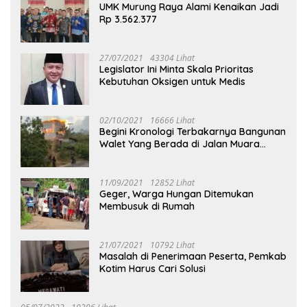
UMK Murung Raya Alami Kenaikan Jadi
Rp 3.562.377
27/07/2021
43304 Lihat
Legislator Ini Minta Skala Prioritas
Kebutuhan Oksigen untuk Medis
02/10/2021
16666 Lihat
Begini Kronologi Terbakarnya Bangunan
Walet Yang Berada di Jalan Muara
Tuhup
11/09/2021
12852 Lihat
Geger, Warga Hungan Ditemukan
Membusuk di Rumah
21/07/2021
10792 Lihat
Masalah di Penerimaan Peserta, Pemkab
Kotim Harus Cari Solusi