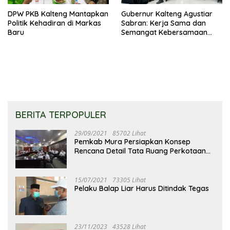
DPW PKB Kalteng Mantapkan
Gubernur Kalteng Agustiar
Politik Kehadiran di Markas
Sabran: Kerja Sama dan
Baru
Semangat Kebersamaan
Merupakan Keberhasilan
Pembangunan
BERITA TERPOPULER
29/09/2021
85702 Lihat
Pemkab Mura Persiapkan Konsep
Rencana Detail Tata Ruang Perkotaan
Puruk Cahu
15/07/2021
73305 Lihat
Pelaku Balap Liar Harus Ditindak Tegas
23/11/2023
43528 Lihat