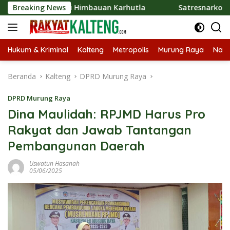
Langsung
lisasi Himbauan Karhutla
Breaking News
Satresnarkoba Polres Barut
ke
konten
Hukum & Kriminal
Kalteng
Metropolis
Murung Raya
Nasi
Beranda
Kalteng
DPRD Murung Raya
DPRD Murung Raya
Dina Maulidah: RPJMD Harus Pro
Rakyat dan Jawab Tantangan
Pembangunan Daerah
Uswatun Hasanah
05/06/2025