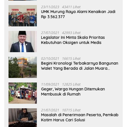
23/11/2023
43411 Lihat
UMK Murung Raya Alami Kenaikan Jadi
Rp 3.562.377
27/07/2021
42993 Lihat
Legislator Ini Minta Skala Prioritas
Kebutuhan Oksigen untuk Medis
02/10/2021
16615 Lihat
Begini Kronologi Terbakarnya Bangunan
Walet Yang Berada di Jalan Muara
Tuhup
11/09/2021
12825 Lihat
Geger, Warga Hungan Ditemukan
Membusuk di Rumah
21/07/2021
10715 Lihat
Masalah di Penerimaan Peserta, Pemkab
Kotim Harus Cari Solusi