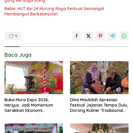
yang Berdaya Saing
Bebie: HUT Ke-24 Murung Raya Perkuat Semangat
Membangun Berkelanjutan
1
Baca Juga
Buka Mura Expo 2026,
Dina Maulidah Apresiasi
Heriyus: Jadi Momentum
Festival Jajanan Tempo Dulu,
Gerakkan Ekonomi
Dorong Kuliner Tradisional
Kerakyatan
Tetap Lestari