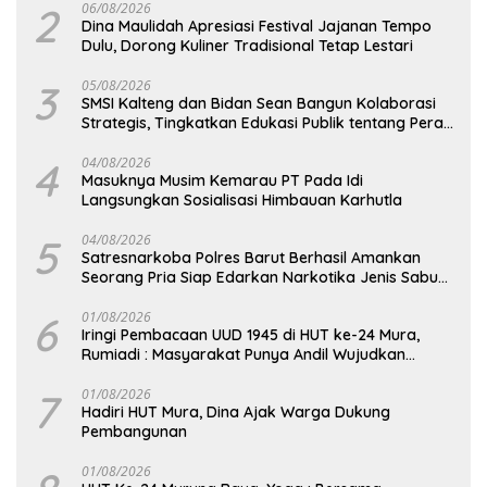
2
06/08/2026
Dina Maulidah Apresiasi Festival Jajanan Tempo
Dulu, Dorong Kuliner Tradisional Tetap Lestari
3
05/08/2026
SMSI Kalteng dan Bidan Sean Bangun Kolaborasi
Strategis, Tingkatkan Edukasi Publik tentang Peran
DPD RI
4
04/08/2026
Masuknya Musim Kemarau PT Pada Idi
Langsungkan Sosialisasi Himbauan Karhutla
5
04/08/2026
Satresnarkoba Polres Barut Berhasil Amankan
Seorang Pria Siap Edarkan Narkotika Jenis Sabu
Seberat 5,05 Gram
6
01/08/2026
Iringi Pembacaan UUD 1945 di HUT ke-24 Mura,
Rumiadi : Masyarakat Punya Andil Wujudkan
Pembangunan yang Lebih Besar
7
01/08/2026
Hadiri HUT Mura, Dina Ajak Warga Dukung
Pembangunan
01/08/2026