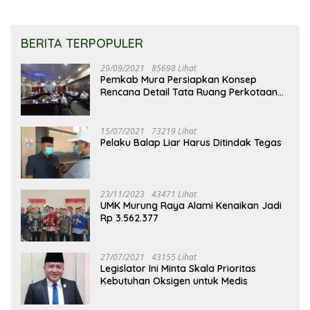
BERITA TERPOPULER
29/09/2021
85698 Lihat
Pemkab Mura Persiapkan Konsep
Rencana Detail Tata Ruang Perkotaan
Puruk Cahu
15/07/2021
73219 Lihat
Pelaku Balap Liar Harus Ditindak Tegas
23/11/2023
43471 Lihat
UMK Murung Raya Alami Kenaikan Jadi
Rp 3.562.377
27/07/2021
43155 Lihat
Legislator Ini Minta Skala Prioritas
Kebutuhan Oksigen untuk Medis