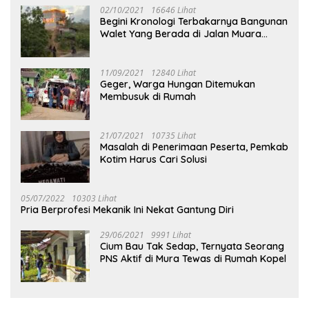
02/10/2021
16646 Lihat
Begini Kronologi Terbakarnya Bangunan
Walet Yang Berada di Jalan Muara
Tuhup
11/09/2021
12840 Lihat
Geger, Warga Hungan Ditemukan
Membusuk di Rumah
21/07/2021
10735 Lihat
Masalah di Penerimaan Peserta, Pemkab
Kotim Harus Cari Solusi
05/07/2022
10303 Lihat
Pria Berprofesi Mekanik Ini Nekat Gantung Diri
29/06/2021
9991 Lihat
Cium Bau Tak Sedap, Ternyata Seorang
PNS Aktif di Mura Tewas di Rumah Kopel