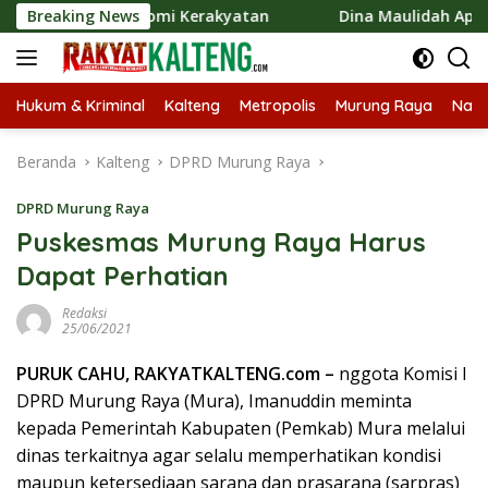
Langsung
an Ekonomi Kerakyatan
Breaking News
Dina Maulidah Apresiasi Festiv
ke
konten
Hukum & Kriminal
Kalteng
Metropolis
Murung Raya
Nasi
Beranda
Kalteng
DPRD Murung Raya
DPRD Murung Raya
Puskesmas Murung Raya Harus
Dapat Perhatian
Redaksi
25/06/2021
PURUK CAHU, RAKYATKALTENG.com –
nggota Komisi I
DPRD Murung Raya (Mura), Imanuddin meminta
kepada Pemerintah Kabupaten (Pemkab) Mura melalui
dinas terkaitnya agar selalu memperhatikan kondisi
maupun ketersediaan sarana dan prasarana (sarpras)