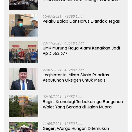
Puruk Cahu
15/07/2021
73290 Lihat
Pelaku Balap Liar Harus Ditindak Tegas
23/11/2023
43518 Lihat
UMK Murung Raya Alami Kenaikan Jadi
Rp 3.562.377
27/07/2021
43280 Lihat
Legislator Ini Minta Skala Prioritas
Kebutuhan Oksigen untuk Medis
02/10/2021
16657 Lihat
Begini Kronologi Terbakarnya Bangunan
Walet Yang Berada di Jalan Muara
Tuhup
11/09/2021
12850 Lihat
Geger, Warga Hungan Ditemukan