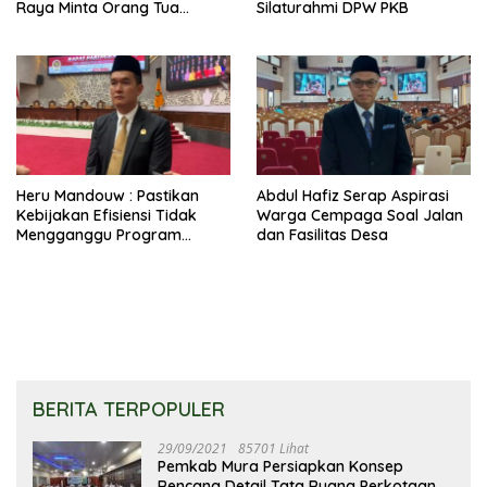
Raya Minta Orang Tua
Silaturahmi DPW PKB
Perkuat Pengawasan
Heru Mandouw : Pastikan
Abdul Hafiz Serap Aspirasi
Kebijakan Efisiensi Tidak
Warga Cempaga Soal Jalan
Mengganggu Program
dan Fasilitas Desa
Prioritas
BERITA TERPOPULER
29/09/2021
85701 Lihat
Pemkab Mura Persiapkan Konsep
Rencana Detail Tata Ruang Perkotaan