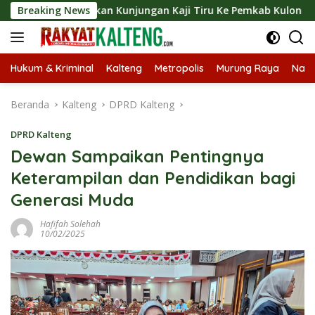
Langsung
ngsungkan Kunjungan Kaji Tiru Ke Pemkab Kulon Progo
Breaking News
ke
konten
Hukum & Kriminal
Kalteng
Metropolis
Murung Raya
Nasi
Beranda
Kalteng
DPRD Kalteng
DPRD Kalteng
Dewan Sampaikan Pentingnya
Keterampilan dan Pendidikan bagi
Generasi Muda
Hafifah Solehah
10/02/2025